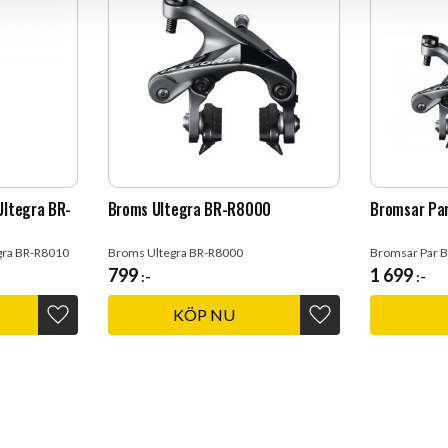
Ultegra BR-
Broms Ultegra BR-R8000
Bromsar Pa
gra BR-R8010
Broms Ultegra BR-R8000
Bromsar Par B
799
1 699
:-
:-
Lägg till i favoriter
Lägg till i favoriter