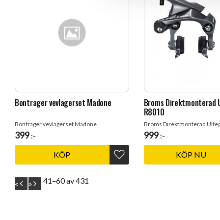
l
Bontrager vevlagerset Madone
Broms Direktmonterad 
R8010
Bontrager vevlagerset Madone
Broms Direktmonterad Ulte
399
999
:-
:-
KÖP
Lägg till i favoriter
41–
60
av
431
«
»