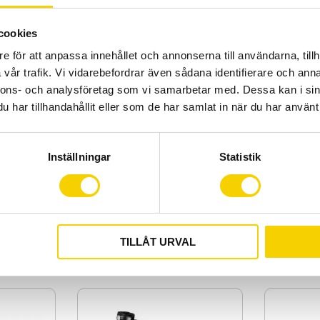
cookies
e för att anpassa innehållet och annonserna till användarna, tillh
vår trafik. Vi vidarebefordrar även sådana identifierare och anna
nnons- och analysföretag som vi samarbetar med. Dessa kan i sin
har tillhandahållit eller som de har samlat in när du har använt 
Inställningar
Statistik
o Carbon
Bockstyre Vibe Aluminium Compact
Body Bontra
Svart
bon Compact |
Bockstyre Vibe Aluminium Compact Svart
Body Bontrag
1 199
1 149
:-
:-
TILLÅT URVAL
Lägg till i favoriter
Lägg till i favoriter