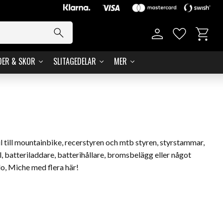
Kundvag
Favoriter
DER & SKOR
SLITAGEDELAR
MER
hjul till mountainbike, recerstyren och mtb styren, styrstammar,
, batteriladdare, batterihållare, bromsbelägg eller något
o, Miche med flera här!