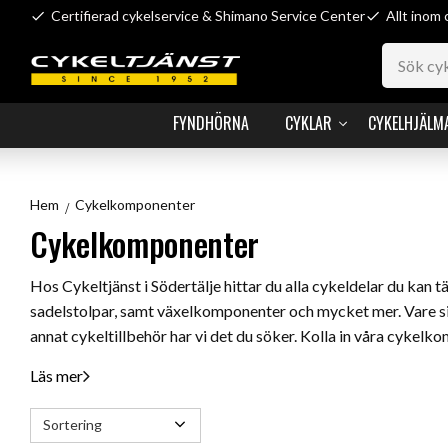
Certifierad cykelservice & Shimano Service Center
Allt inom 
FYNDHÖRNA
CYKLAR
CYKELHJÄLM
Hem
Cykelkomponenter
Cykelkomponenter
Hos Cykeltjänst i Södertälje hittar du alla cykeldelar du kan tä
sadelstolpar, samt växelkomponenter och mycket mer. Vare sig 
annat cykeltillbehör har vi det du söker. Kolla in våra cyk
Läs mer
Välj sortering