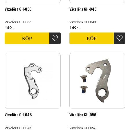
Växelöra GH-036
Växelöra GH-043
Växelöra GH-036
Växelöra GH-043
149
:-
149
:-
KÖP
KÖP
Lägg till i favoriter
Lägg t
Växelöra GH-045
Växelöra GH-056
Växelöra GH-045
Växelöra GH-056