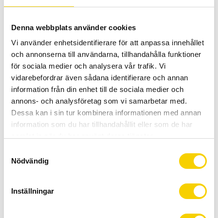
Denna webbplats använder cookies
Vi använder enhetsidentifierare för att anpassa innehållet
och annonserna till användarna, tillhandahålla funktioner
för sociala medier och analysera vår trafik. Vi
vidarebefordrar även sådana identifierare och annan
information från din enhet till de sociala medier och
Växelöra GH-012
Växelöra GH-021
annons- och analysföretag som vi samarbetar med.
Dessa kan i sin tur kombinera informationen med annan
Växelöra GH-012
Växelöra GH-021
information som du har tillhandahållit eller som de har
149
:-
149
:-
samlat in när du har använt deras tjänster.
KÖP
KÖP
Lägg till i favoriter
Lägg t
S
Nödvändig
a
m
t
Inställningar
y
c