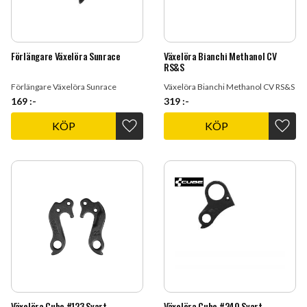
Förlängare Växelöra Sunrace
Växelöra Bianchi Methanol CV
RS&S
Förlängare Växelöra Sunrace
Växelöra Bianchi Methanol CV RS&S
169
:-
319
:-
KÖP
KÖP
Lägg till i favoriter
Lägg t
Växelöra Cube #123 Svart
Växelöra Cube #240 Svart