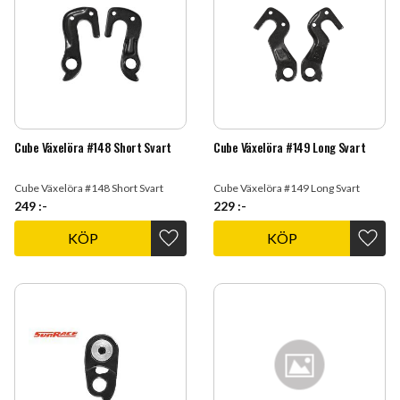
Cube Växelöra #148 Short Svart
Cube Växelöra #149 Long Svart
Cube Växelöra #148 Short Svart
Cube Växelöra #149 Long Svart
249
:-
229
:-
KÖP
KÖP
Lägg till i favoriter
Lägg t