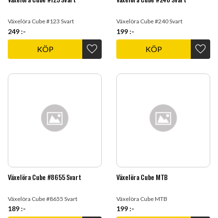
Växelöra Cube #123 Svart
Växelöra Cube #240 Svart
249
:-
199
:-
KÖP
KÖP
Lägg till i favoriter
Lägg t
Växelöra Cube #8655 Svart
Växelöra Cube MTB
Växelöra Cube #8655 Svart
Växelöra Cube MTB
189
:-
199
:-