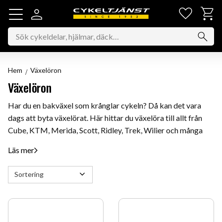
Favorit
Kundv
Meny
Hem
Växelöron
Växelöron
Har du en bakväxel som krånglar cykeln? Då kan det vara
dags att byta växelörat. Här hittar du växelöra till allt från
Cube, KTM, Merida, Scott, Ridley, Trek, Wilier och många
fler märken. Oavsett om du har en mtb, cyclocross, racer
Läs mer
eller stadscykel har vi
växelörona för dig. Hos Cykeltjänst i Södertälje erbjuder vi
Välj sortering
ett brett sortiment av cykeltillbehör och cykeldelar till både
damcykel, herrcykel och barncykel. Utforska vårt utbud av
växelöron till din cykel nedan.