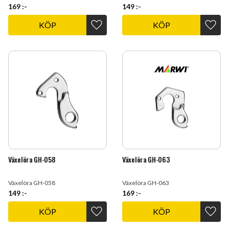
169
:-
149
:-
KÖP
KÖP
Lägg till i favoriter
Lägg t
Växelöra GH-058
Växelöra GH-063
Växelöra GH-058
Växelöra GH-063
149
:-
169
:-
KÖP
KÖP
Lägg till i favoriter
Lägg t