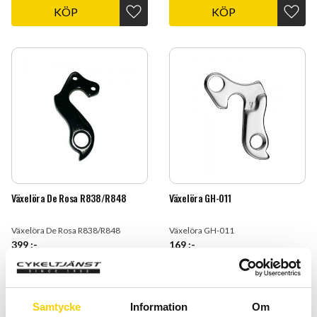
KÖP
KÖP
Lägg till i favoriter
Lägg t
Växelöra De Rosa R838/R848
Växelöra GH-011
Växelöra De Rosa R838/R848
Växelöra GH-011
399
:-
169
:-
KÖP
KÖP
Lägg till i favoriter
Lägg t
Samtycke
Information
Om