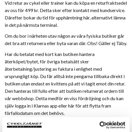
Vid retur av cykel eller trainer kan du köpa en returfraktsedel
av oss för 499 kr. Detta sker efter kontakt med kundservice.
Därefter bokar du tid för upphämtning här, alternativt lämna
in det på närmsta terminal.
Om du bor i närheten utav någon av våra fysiska butiker går
det bra att returnera eller byta varan där. Obs! Gäller ej Täby.
Har du betalat med kort kan butiken hantera
återköpet/bytet, för övriga betalsätt sker
återbetalning/justering av faktura i enlighet med
ursprungligt köp. Du får alltså inte pengarna tillbaka direkt i
butiken utan endast en kvittens på att vi tagit emot din retur.
Den hanteras till fullo efter att butiken returnerat ordern till
vår webbshop. Detta medför en viss fördröjning och du kan
själv logga in i Klarnas app eller här för att flytta fram
förfallodatum om det behövs.
OUTLÖSTA FÖRSÄNDELSER