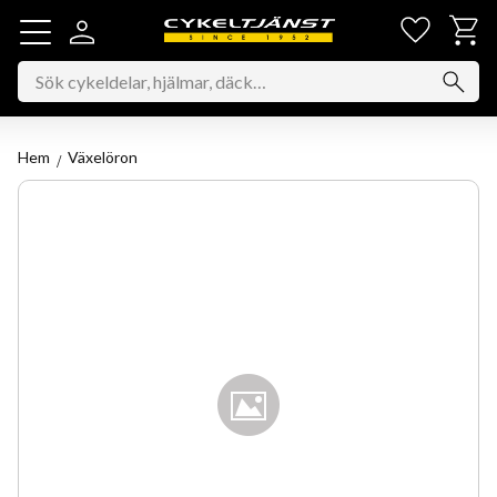
Favorit
Kundv
Meny
Hem
Växelöron