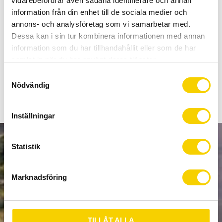
vidarebefordrar även sådana identifierare och annan
Allt inom cykel på ett ställe
information från din enhet till de sociala medier och
Kunnig personal och hög kundnöjdhet
annons- och analysföretag som vi samarbetar med.
Dessa kan i sin tur kombinera informationen med annan
Lagerstatus
Beställningsvara
information som du har tillhandahållit eller som de har
Artikelnr
C1355381
samlat in när du har använt deras tjänster.
S
Nödvändig
a
m
t
Inställningar
y
c
k
Statistik
NYHETSBREV
e
s
Marknadsföring
v
a
PRENUMERERA
l
TILLÅT ALLA