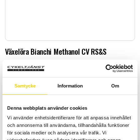
Växelöra Bianchi Methanol CV RS&S
Växelöra Bianchi Methanol CV RS&S
319
:-
Samtycke
Information
Om
Antal
Lägg 
-
+
Denna webbplats använder cookies
KÖP
Vi använder enhetsidentifierare för att anpassa innehållet
och annonserna till användarna, tillhandahålla funktioner
för sociala medier och analysera vår trafik. Vi
Certifierad cykelservice & Shimano Service Center