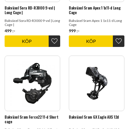
Bakväxel Sora RD-R3000 9-vxl |
Bakväxel Sram Apex 1 1x11-d Long
Long Cage |
Cage
Bakväxel Sora RD-R3000 9-vxl | Long
Bakväxel Sram Apex 1 1x11-d Long
Cage |
Cage
499
:-
999
:-
KÖP
KÖP
Lägg till i favoriter
Lägg t
Bakväxel Sram Force22 11-d Short
Bakväxel Sram GX Eagle AXS 12d
cage