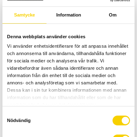
KÖP
KÖP
Lägg till i favoriter
Lägg t
Samtycke
Information
Om
Denna webbplats använder cookies
Vi använder enhetsidentifierare för att anpassa innehållet
och annonserna till användarna, tillhandahålla funktioner
för sociala medier och analysera vår trafik. Vi
vidarebefordrar även sådana identifierare och annan
information från din enhet till de sociala medier och
Bakväxel Sram GX Type 2.1
Bakväxel Sram NX Eagle 12d
annons- och analysföretag som vi samarbetar med.
Longcage 1x11
Dessa kan i sin tur kombinera informationen med annan
Bakväxel Sram GX Type 2.1
Bakväxel Sram NX Eagle 12d
information som du har tillhandahållit eller som de har
Longcage 1x11
samlat in när du har använt deras tjänster.
1 399
:-
1 299
:-
S
KÖP
KÖP
Lägg till i favoriter
Lägg t
Nödvändig
a
m
t