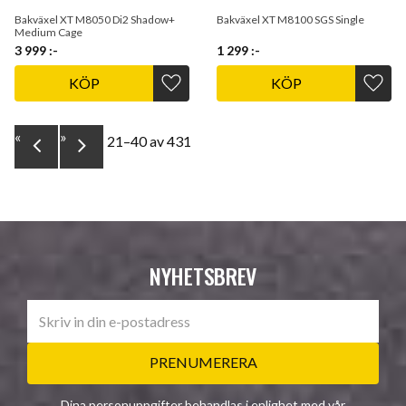
Bakväxel XT M8050 Di2 Shadow+
Bakväxel XT M8100 SGS Single
Medium Cage
3 999
:-
1 299
:-
KÖP
KÖP
Lägg till i favoriter
Lägg t
«
»
21–
40
av
431
NYHETSBREV
PRENUMERERA
Dina personuppgifter behandlas i enlighet med vår