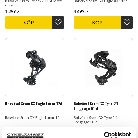
Bakväxel Sram Force22 11-d Short
Bakväxel Sram GX Eagle AXS 12d
cage
1 399
:-
4 699
:-
KÖP
KÖP
Lägg till i favoriter
Lägg t
Bakväxel Sram GX Eagle Lunar 12d
Bakväxel Sram GX Type 2.1
Longcage 10-d
Bakväxel Sram GX Eagle Lunar 12d
Bakväxel Sram GX Type 2.1
Longcage 10-d
1 599
:-
849
:-