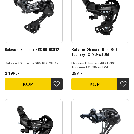
Bakväxel Shimano GRX RD-RX812
Bakväxel Shimano RD-TX80
Tourney TX 7/8-vxl DM
Bakväxel Shimano GRX RD-RX812
Bakväxel Shimano RD-TX80
Tourney TX 7/8-vxl DM
1 199
:-
259
:-
KÖP
KÖP
Lägg till i favoriter
Lägg t