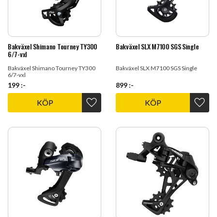
Bakväxel Shimano Tourney TY300
Bakväxel SLX M7100 SGS Single
6/7-vxl
Bakväxel Shimano Tourney TY300
Bakväxel SLX M7100 SGS Single
6/7-vxl
199
:-
899
:-
KÖP
KÖP
Lägg till i favoriter
Lägg t