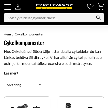
Favorit
Kundv
Meny
Hem
Cykelkomponenter
Cykelkomponenter
Hos Cykeltjänst i Södertälje hittar du alla cykeldelar du kan
tänkas behöva till din cykel. Vi har allt från cykelhjul till racer
och hjul till mountainbike, recerstyren och mtb styren,
styrstammar, sadelstolpar, samt växelkomponenter och
Läs mer
mycket mer. Vare sig du behöver pedaler, sadel, bakhjul,
framhjul, bakväxel, framväxel, batteriladdare, batterihållare,
Välj sortering
bromsbelägg eller något annat cykeltillbehör har vi det du
söker. Kolla in våra cykelkomponenter från kända
varumärken som Shimano, Sram, Campagnolo, Miche med
flera här!