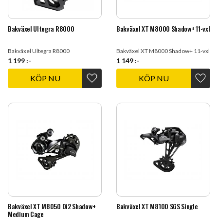
Bakväxel Ultegra R8000
Bakväxel XT M8000 Shadow+ 11-vxl
Bakväxel Ultegra R8000
Bakväxel XT M8000 Shadow+ 11-vxl
1 199
:-
1 149
:-
Lägg till i favoriter
Lägg t
Bakväxel XT M8050 Di2 Shadow+
Bakväxel XT M8100 SGS Single
Medium Cage