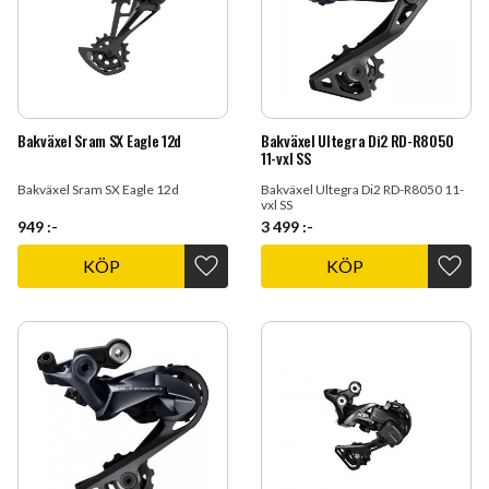
Bakväxel Sram SX Eagle 12d
Bakväxel Ultegra Di2 RD-R8050
11-vxl SS
Bakväxel Sram SX Eagle 12d
Bakväxel Ultegra Di2 RD-R8050 11-
vxl SS
949
:-
3 499
:-
KÖP
KÖP
Lägg till i favoriter
Lägg t