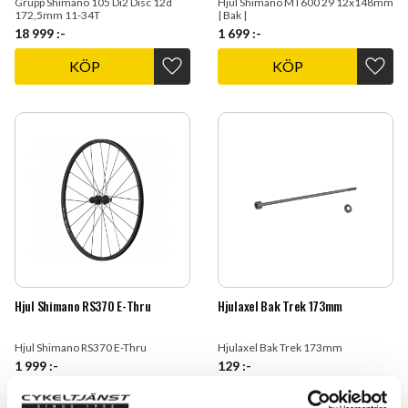
Grupp Shimano 105 Di2 Disc 12d
Hjul Shimano MT600 29 12x148mm
172,5mm 11-34T
| Bak |
18 999
:-
1 699
:-
KÖP
KÖP
Lägg till i favoriter
Lägg t
Hjul Shimano RS370 E-Thru
Hjulaxel Bak Trek 173mm
Hjul Shimano RS370 E-Thru
Hjulaxel Bak Trek 173mm
1 999
:-
129
:-
KÖP