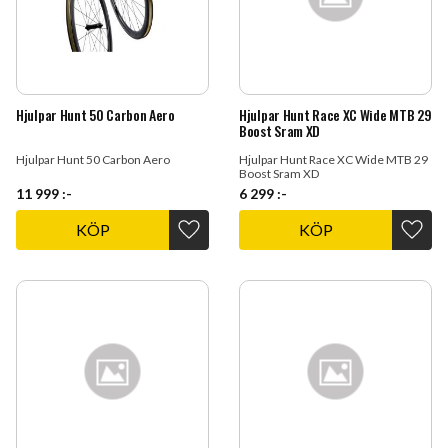
Hjulpar Hunt 50 Carbon Aero
Hjulpar Hunt Race XC Wide MTB 29
Boost Sram XD
Hjulpar Hunt 50 Carbon Aero
Hjulpar Hunt Race XC Wide MTB 29
Boost Sram XD
11 999
:-
6 299
:-
KÖP
KÖP
Lägg till i favoriter
Lägg t