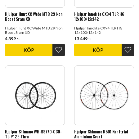
Hjulpar Hunt XC Wide MTB 29 Non
Hjulpar Innolite CX94 TLR HG
Boost Sram XD
12x100/12x142
Hjulpar Hunt XC Wide MTB 29 Non
Hjulpar Innolite CX94 TLR HG
Boost Sram XD
12x100/12x142
4 399
:-
13 449
:-
KÖP
KÖP
Lägg till i favoriter
Lägg t
Hjulpar Shimano WH-RS770-C30-
Hjulpar Shimano R501 Kanttråd
TL-P12 E-Thru
Aluminium Svart