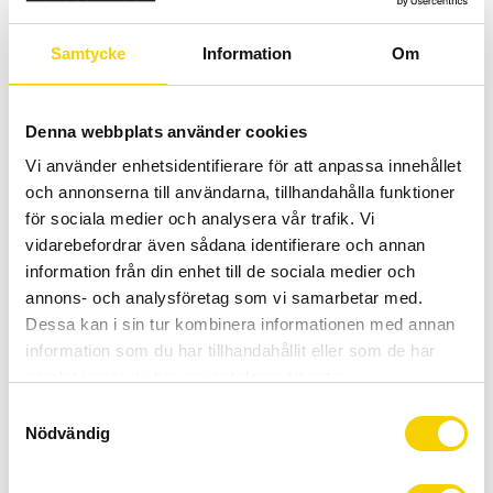
Lägg till i favoriter
Lägg t
Samtycke
Information
Om
Denna webbplats använder cookies
Vi använder enhetsidentifierare för att anpassa innehållet
och annonserna till användarna, tillhandahålla funktioner
för sociala medier och analysera vår trafik. Vi
vidarebefordrar även sådana identifierare och annan
information från din enhet till de sociala medier och
Hjulpar Bontrager Aeolus Elite 35
Hjulpar Bontrager Aeolus Elite 50
Disc TLR
Disc TLR
annons- och analysföretag som vi samarbetar med.
Dessa kan i sin tur kombinera informationen med annan
Hjulpar Bontrager Aeolus Elite 35
Hjul för fri fart
Disc TLR
information som du har tillhandahållit eller som de har
9 999
:-
10 990
:-
samlat in när du har använt deras tjänster.
KÖP
KÖP
S
Lägg till i favoriter
Lägg t
Nödvändig
a
m
t