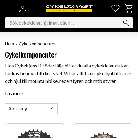
Favorit
Kundv
Meny
Hem
Cykelkomponenter
Cykelkomponenter
Hos Cykeltjänst i Södertälje hittar du alla cykeldelar du kan
tänkas behöva till din cykel. Vi har allt från cykelhjul till racer
och hjul till mountainbike, recerstyren och mtb styren,
styrstammar, sadelstolpar, samt växelkomponenter och
Läs mer
mycket mer. Vare sig du behöver pedaler, sadel, bakhjul,
framhjul, bakväxel, framväxel, batteriladdare, batterihållare,
Välj sortering
bromsbelägg eller något annat cykeltillbehör har vi det du
söker. Kolla in våra cykelkomponenter från kända
varumärken som Shimano, Sram, Campagnolo, Miche med
flera här!