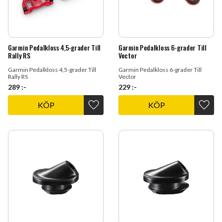
Garmin Pedalkloss 4,5-grader Till
Garmin Pedalkloss 6-grader Till
Rally RS
Vector
Garmin Pedalkloss 4,5-grader Till
Garmin Pedalkloss 6-grader Till
Rally RS
Vector
289
:-
229
:-
KÖP
KÖP
Lägg till i favoriter
Lägg t