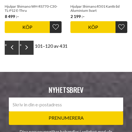
Hjulpar Shimano WH-RS770-C30-
Hjulpar Shimano R501 Kanttråd
TL-P12 E-Thru
Aluminium Svart
8 499
:-
2 199
:-
KÖP
KÖP
Lägg till i favoriter
Lägg t
«
»
101–
120
av
431
NYHETSBREV
PRENUMERERA
Dina personuppgifter behandlas i enlighet med vår