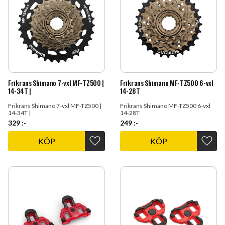
Frikrans Shimano 7-vxl MF-TZ500 |
Frikrans Shimano MF-TZ500 6-vxl
14-34T |
14-28T
Frikrans Shimano 7-vxl MF-TZ500 |
Frikrans Shimano MF-TZ500 6-vxl
14-34T |
14-28T
329
:-
249
:-
KÖP
KÖP
Lägg till i favoriter
Lägg t