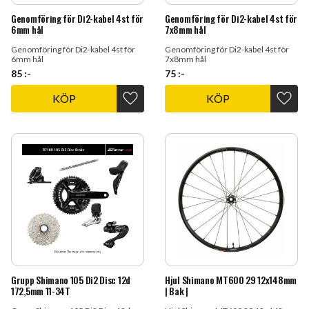
Genomföring för Di2-kabel 4st för
Genomföring för Di2-kabel 4st för
6mm hål
7x8mm hål
Genomföring för Di2-kabel 4st för
Genomföring för Di2-kabel 4st för
6mm hål
7x8mm hål
85
:-
75
:-
KÖP
KÖP
Lägg till i favoriter
Lägg t
Grupp Shimano 105 Di2 Disc 12d
Hjul Shimano MT600 29 12x148mm
172,5mm 11-34T
| Bak |