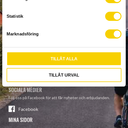
y
privacy policy
.
c
k
Statistik
KONTAKTA OSS
e
s
Vi finns här för att hjälpa dig. Kontakta oss via telefon eller e-
Marknadsföring
v
post, eller besök oss på adressen nedan.
a
l
Östergatan 44, Öppettider: Måndag -
Fredag 9:30 - 18:00
TILLÅT ALLA
152 43 Södertälje Lördag 9:30 - 14:00
+46 8550 338 67 Söndag Stängt
TILLÅT URVAL
Kontakta oss här
SOCIALA MEDIER
Följ oss på Facebook för att får nyheter och erbjudanden.
Facebook
MINA SIDOR