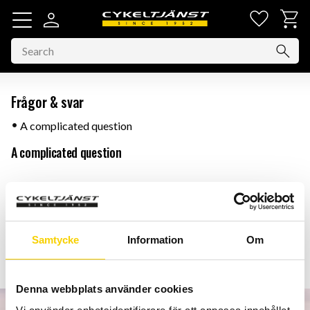
Favorit
Basket
Menu
Frågor & svar
A complicated question
A complicated question
Your answer to the question
Samtycke
Information
Om
Denna webbplats använder cookies