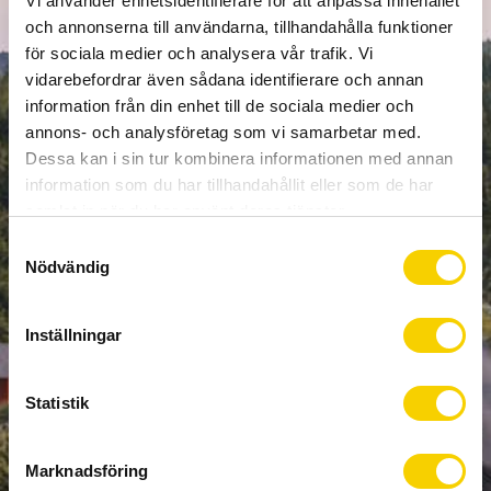
Vi använder enhetsidentifierare för att anpassa innehållet
NEWSLETTER
och annonserna till användarna, tillhandahålla funktioner
för sociala medier och analysera vår trafik. Vi
vidarebefordrar även sådana identifierare och annan
information från din enhet till de sociala medier och
annons- och analysföretag som vi samarbetar med.
SUBSCRIBE
Dessa kan i sin tur kombinera informationen med annan
information som du har tillhandahållit eller som de har
Your personal information is processed in accordance with our
samlat in när du har använt deras tjänster.
privacy policy
.
S
Nödvändig
a
KONTAKTA OSS
m
Vi finns här för att hjälpa dig. Kontakta oss via telefon eller e-
t
Inställningar
post, eller besök oss på adressen nedan.
y
c
Östergatan 44, Öppettider: Måndag -
k
Statistik
Fredag 9:30 - 18:00
e
152 43 Södertälje Lördag 9:30 - 14:00
s
+46 8550 338 67 Söndag Stängt
Marknadsföring
v