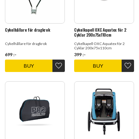
Cykelhållare för dragkrok
Cykelkapell OXC Aquatex för 2
Cyklar 200x75x110cm
Cykelhållare för dragkrok
Cykelkapell OXC Aquatex för 2
Cyklar 200x75x110cm
699
:-
399
:-
BUY
BUY
Add to favorites
Add t