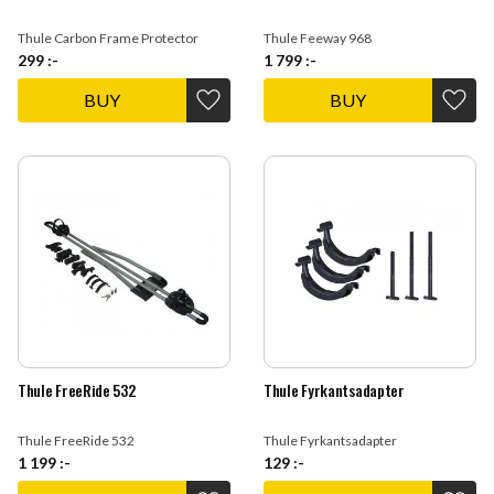
Thule Carbon Frame Protector
Thule Feeway 968
299
:-
1 799
:-
BUY
BUY
Add to favorites
Add t
Thule FreeRide 532
Thule Fyrkantsadapter
Thule FreeRide 532
Thule Fyrkantsadapter
1 199
:-
129
:-