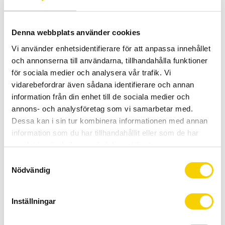
Denna webbplats använder cookies
Vi använder enhetsidentifierare för att anpassa innehållet
och annonserna till användarna, tillhandahålla funktioner
för sociala medier och analysera vår trafik. Vi
vidarebefordrar även sådana identifierare och annan
information från din enhet till de sociala medier och
annons- och analysföretag som vi samarbetar med.
Fäste Thule För Vagn
Hamax Universal Axel 12mm
Dessa kan i sin tur kombinera informationen med annan
information som du har tillhandahållit eller som de har
Fäste Thule För Vagn
Hamax Universal Axel 12mm
samlat in när du har använt deras tjänster.
299
:-
899
:-
S
BUY
BUY
Add to favorites
Add t
Nödvändig
a
m
t
Inställningar
y
c