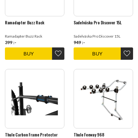
Ramadapter Buzz Rack
Sadelväska Pro Discover 15L
Ramadapter Buzz Rack
Sadelväska Pro Discover 15L
399
:-
949
:-
BUY
BUY
Add to favorites
Add t
Thule Carbon Frame Protector
Thule Feeway 968