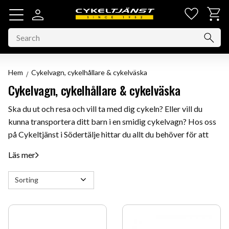
Favorit
Basket
Menu
Hem
Cykelvagn, cykelhållare & cykelväska
Cykelvagn, cykelhållare & cykelväska
Ska du ut och resa och vill ta med dig cykeln? Eller vill du
kunna transportera ditt barn i en smidig cykelvagn? Hos oss
på Cykeltjänst i Södertälje hittar du allt du behöver för att
transportera din cykel säkert och smidigt. Vi erbjuder
Läs mer
cykelhållare för montering på dragkrok, tak och baklucka,
som passar de flesta cykelramar och hjulstorlekar. Våra
Select sorting method
cykelhållare för bil är från välkända varumärken som Thule,
Pro och Hamax, vilket garanterar hög kvalitet och pålitlighet.
För dig som vill transportera barn eller prylar erbjuder vi