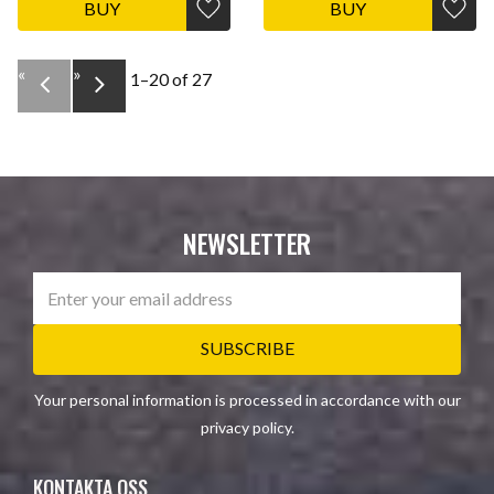
BUY
BUY
Add to favorites
Add t
«
»
1–
20
of
27
NEWSLETTER
SUBSCRIBE
Your personal information is processed in accordance with our
privacy policy
.
KONTAKTA OSS