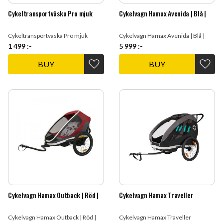
Cykeltransportväska Pro mjuk
Cykelvagn Hamax Avenida | Blå |
Cykeltransportväska Pro mjuk
Cykelvagn Hamax Avenida | Blå |
1 499
:-
5 999
:-
BUY
BUY
Add to favorites
Add t
Cykelvagn Hamax Outback | Röd |
Cykelvagn Hamax Traveller
Cykelvagn Hamax Outback | Röd |
Cykelvagn Hamax Traveller