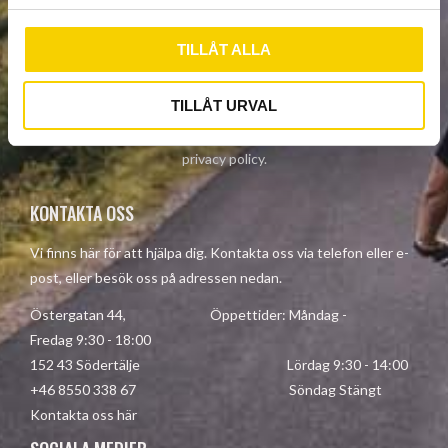
l
TILLÅT ALLA
SUBSCRIBE
TILLÅT URVAL
Your personal information is processed in accordance with our
privacy policy
.
KONTAKTA OSS
Vi finns här för att hjälpa dig. Kontakta oss via telefon eller e-
post, eller besök oss på adressen nedan.
Östergatan 44, Öppettider: Måndag -
Fredag 9:30 - 18:00
152 43 Södertälje Lördag 9:30 - 14:00
+46 8550 338 67 Söndag Stängt
Kontakta oss här