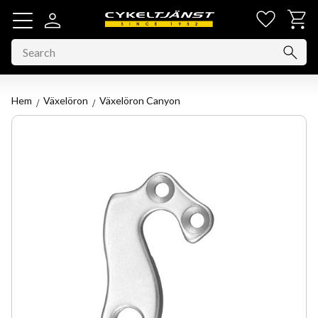
Favorit
Basket
Menu
Hem
Växelöron
Växelöron Canyon