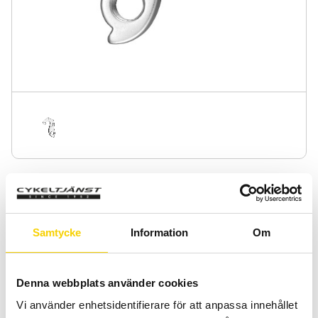
Växelöra GH-126
Växelöra GH-126
Samtycke
Information
Om
169
:-
Quantity
Add 
Denna webbplats använder cookies
-
+
Vi använder enhetsidentifierare för att anpassa innehållet