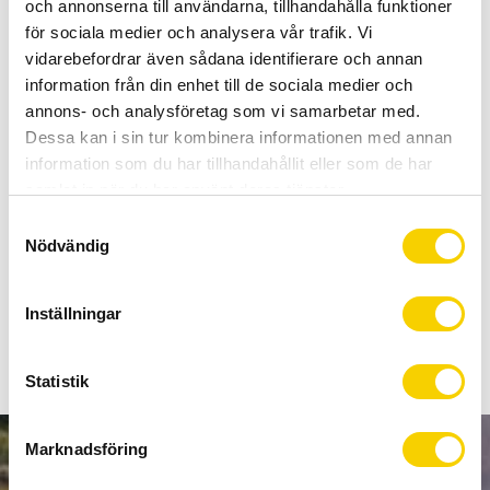
och annonserna till användarna, tillhandahålla funktioner
BUY
för sociala medier och analysera vår trafik. Vi
vidarebefordrar även sådana identifierare och annan
Certifierad cykelservice & Shimano Service Center
information från din enhet till de sociala medier och
Allt inom cykel på ett ställe
annons- och analysföretag som vi samarbetar med.
Kunnig personal och hög kundnöjdhet
Dessa kan i sin tur kombinera informationen med annan
information som du har tillhandahållit eller som de har
samlat in när du har använt deras tjänster.
Stock status
2 pc. in stock
S
Article SKU
86-3126
Nödvändig
a
m
t
Ett växelöra som används av många ramtillverkare
Inställningar
y
c
k
Statistik
e
s
Marknadsföring
v
NEWSLETTER
a