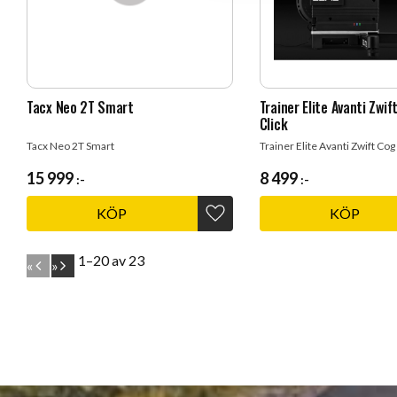
Tacx Neo 2T Smart
Trainer Elite Avanti Zwi
Click
Tacx Neo 2T Smart
Trainer Elite Avanti Zwift Cog
15 999
8 499
:-
:-
KÖP
KÖP
Lägg till i favoriter
1–
20
av
23
«
»