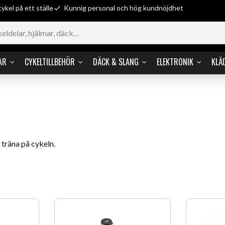
cykel på ett ställe
Kunnig personal och hög kundnöjdhet
AR
CYKELTILLBEHÖR
DÄCK & SLANG
ELEKTRONIK
KLÄ
 träna på cykeln.