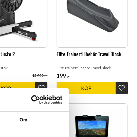
r Justo 2
Elite Trainertillbehör Travel Block
usto 2
Elite Trainertillbehör Travel Block
:-
199
12 999
:-
KÖP
KÖP
Lägg till i favoriter
Lägg til
Om