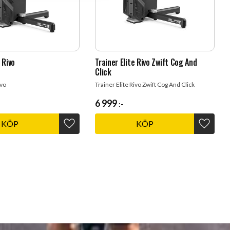
 Rivo
Trainer Elite Rivo Zwift Cog And
Click
ivo
Trainer Elite Rivo Zwift Cog And Click
6 999
:-
KÖP
KÖP
Lägg till i favoriter
Lägg til