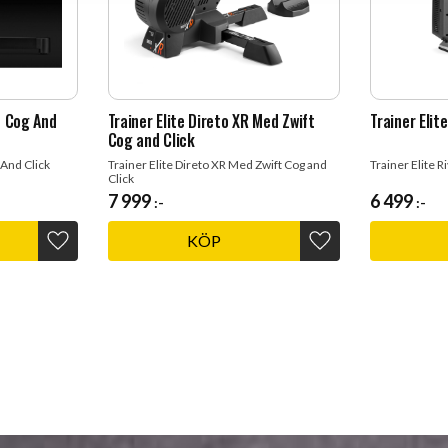
ft Cog And
Trainer Elite Direto XR Med Zwift
Trainer Elite
Cog and Click
 And Click
Trainer Elite Direto XR Med Zwift Cog and
Trainer Elite R
Click
7 999
6 499
:-
:-
KÖP
Lägg till i favoriter
Lägg till i favoriter