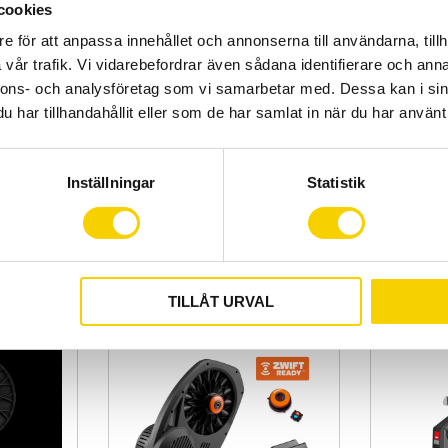
cookies
e för att anpassa innehållet och annonserna till användarna, tillh
vår trafik. Vi vidarebefordrar även sådana identifierare och anna
nnons- och analysföretag som vi samarbetar med. Dessa kan i sin
har tillhandahållit eller som de har samlat in när du har använt 
Trainer |
Styrblock Elite Sterzo Mekanisk
Svettskydd 
Version
Inställningar
Statistik
ner | 35-
Styrblock Elite Sterzo Mekanisk Version
Svettskydd Eli
499
399
:-
:-
KÖP
Lägg till i favoriter
Lägg till i favoriter
TILLÅT URVAL