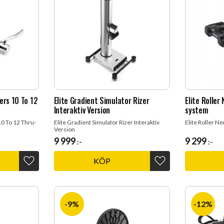
ers 10 To 12
Elite Gradient Simulator Rizer
Elite Roller
Interaktiv Version
system
0 To 12 Thru-
Elite Gradient Simulator Rizer Interaktiv
Elite Roller Ne
Version
9 999
9 299
:-
:-
KÖP
Lägg till i favoriter
Lägg till i favoriter
9
%
12
%