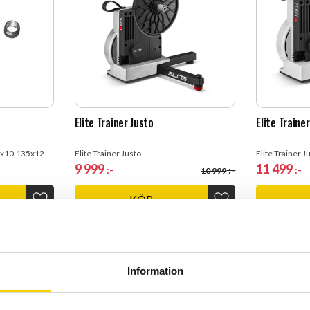
Elite Trainer Justo
Elite Traine
35x10,135x12
Elite Trainer Justo
Elite Trainer J
9 999
11 499
:-
:-
:-
10 999
KÖP
Lägg till i favoriter
Lägg till i favoriter
Information