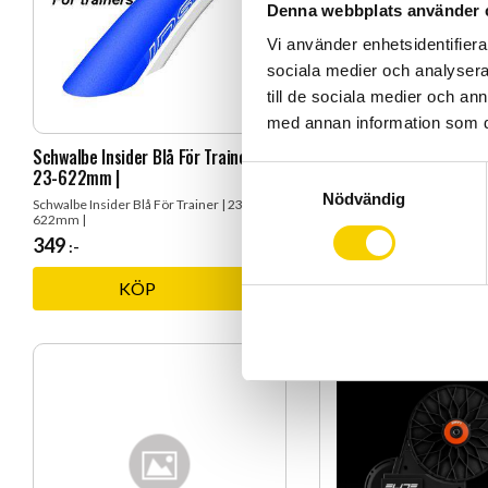
Denna webbplats använder 
Vi använder enhetsidentifierar
sociala medier och analysera 
till de sociala medier och a
med annan information som du 
Schwalbe Insider Blå För Trainer |
Schwalbe Insider Blå För 
S
23-622mm |
35-622mm |
Nödvändig
a
Schwalbe Insider Blå För Trainer | 23-
Schwalbe Insider Blå För Trai
622mm |
622mm |
m
349
399
:-
:-
t
y
KÖP
KÖP
Lägg till i favoriter
c
k
e
s
v
a
l