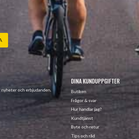
A
DINA KUNDUPPGIFTER
år nyheter och erbjudanden.
Butiken
Frågor & svar
Hur handlar jag?
Kundtjänst
Byte och retur
Tips och råd