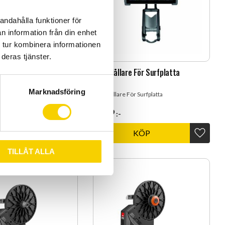
andahålla funktioner för
n information från din enhet
 tur kombinera informationen
deras tjänster.
Elite Protec Plus
Tacx Hållare För Surfplatta
Marknadsföring
te Protec Plus
Tacx Hållare För Surfplatta
1 199
:-
KÖP
KÖP
Lägg till i favoriter
Lägg til
TILLÅT ALLA