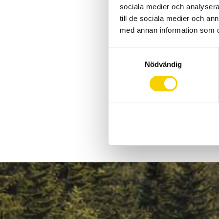
sociala medier och analysera 
till de sociala medier och a
med annan information som du 
S
Nödvändig
a
m
t
y
c
k
e
s
v
a
l