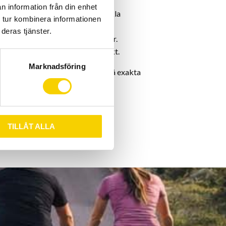
ätning:
Precision på ±1,5%.
n information från din enhet
Easy Start:
Jämn effekt och enkla
 tur kombinera informationen
deras tjänster.
oppla in puls- och kadenssensorer.
Mäter kadens, hastighet och effekt.
Marknadsföring
lister och entusiaster som vill få exakta
ningsupplevelse.
TILLÅT ALLA