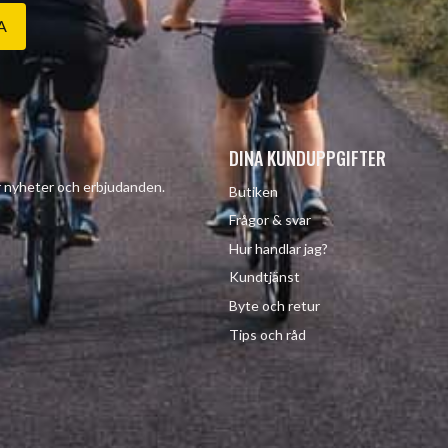
A
DINA KUNDUPPGIFTER
år nyheter och erbjudanden.
Butiken
Frågor & svar
Hur handlar jag?
Kundtjänst
Byte och retur
Tips och råd