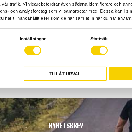
Noggrann effekt m
vår trafik. Vi vidarebefordrar även sådana identifierare och anna
Power Smoothing &
nnons- och analysföretag som vi samarbetar med. Dessa kan i sin
intervallpauser.
har tillhandahållit eller som de har samlat in när du har använt 
Bridge - funktion:
K
Dataövervakning:
Inställningar
Statistik
Perfekt för både vardagscyk
data och en problemfri trä
TILLÅT URVAL
NYHETSBREV