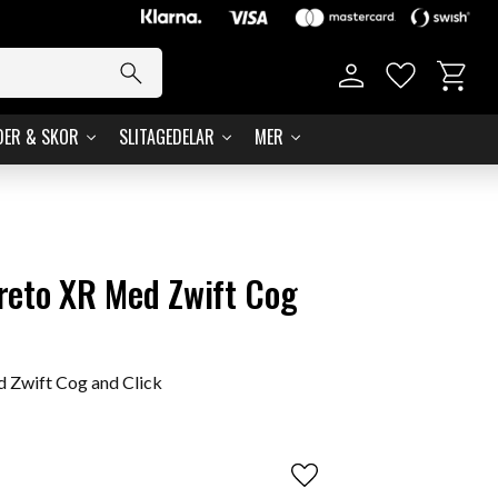
Kundvag
Favoriter
DER & SKOR
SLITAGEDELAR
MER
ireto XR Med Zwift Cog
d Zwift Cog and Click
Lägg till i favoriter