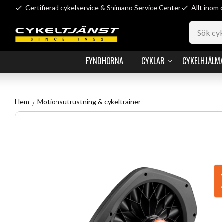
Certifierad cykelservice & Shimano Service Center
Allt inom 
FYNDHÖRNA
CYKLAR
CYKELHJÄLM
Hem
Motionsutrustning & cykeltrainer