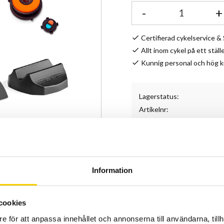
-
+
Certifierad cykelservice 
Allt inom cykel på ett ställ
Kunnig personal och hög 
Lagerstatus
Artikelnr
Elite Direto XR är en preci
inomhusträning med Zwift-i
realistisk träningsupplevel
Information
Universell kompatib
ingenm kasettbyte k
cookies
Virtuell växling:
Växl
e för att anpassa innehållet och annonserna till användarna, tillh