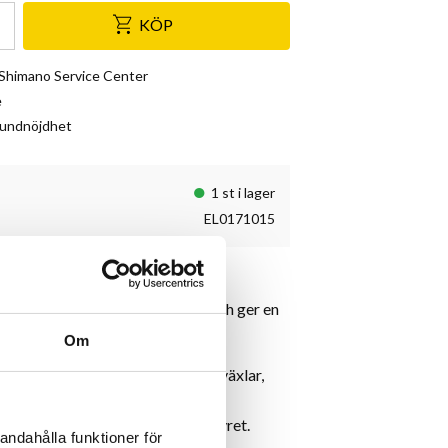
KÖP
& Shimano Service Center
e
kundnöjdhet
1 st i lager
EL0171015
s och innovativ cykeltrainer för
ntegration. Enkel att använda och ger en
se.
Om
ilit
et
:
Passar cyklar med 8 - 12 växlar,
rävs.
a mellan 24 växlar direkt från styret.
andahålla funktioner för