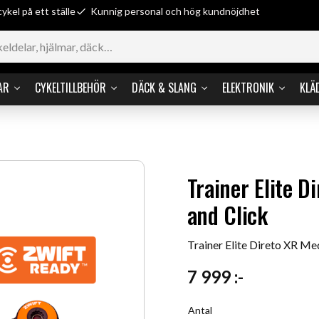
cykel på ett ställe
Kunnig personal och hög kundnöjdhet
AR
CYKELTILLBEHÖR
DÄCK & SLANG
ELEKTRONIK
KLÄ
Trainer Elite D
and Click
Trainer Elite Direto XR Me
7 999
:-
Antal