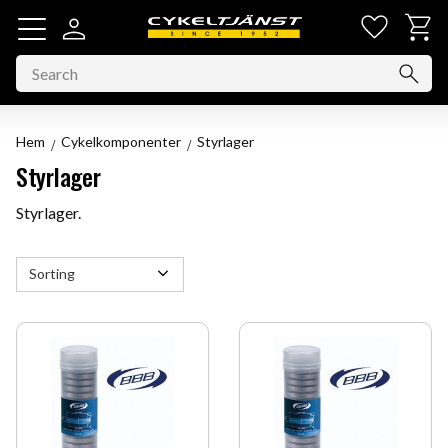
Favorit
Basket
Menu
Hem
Cykelkomponenter
Styrlager
Styrlager
Styrlager.
Select sorting method