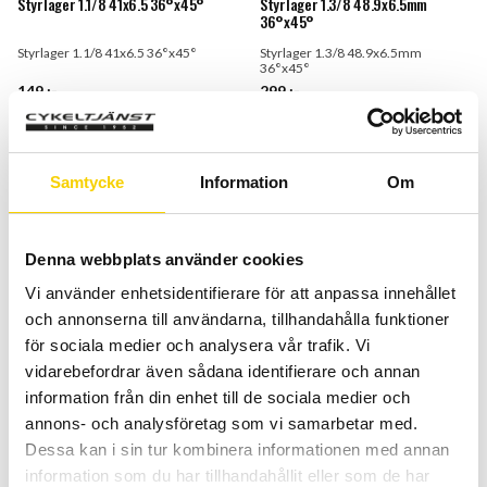
Styrlager 1.1/8 41x6.5 36°x45°
Styrlager 1.3/8 48.9x6.5mm
36°x45°
Styrlager 1.1/8 41x6.5 36°x45°
Styrlager 1.3/8 48.9x6.5mm
36°x45°
149
:-
299
:-
BUY
BUY
Add to favorites
Add t
Samtycke
Information
Om
Denna webbplats använder cookies
Vi använder enhetsidentifierare för att anpassa innehållet
och annonserna till användarna, tillhandahålla funktioner
för sociala medier och analysera vår trafik. Vi
vidarebefordrar även sådana identifierare och annan
information från din enhet till de sociala medier och
Styrlager 1.5 51.8x8 36°x45°
Styrlager FSA NO.10 1 1/8
annons- och analysföretag som vi samarbetar med.
Dessa kan i sin tur kombinera informationen med annan
Styrlager 1.5 51.8x8 36°x45°
Styrlager FSA NO.10 1 1/8
information som du har tillhandahållit eller som de har