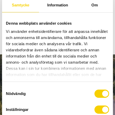
Shimano HG-40 kedja
Samtycke
Information
Om
Shimano HG-40 kedja
189
:-
Denna webbplats använder cookies
BUY
Vi använder enhetsidentifierare för att anpassa innehållet
Add to favorites
och annonserna till användarna, tillhandahålla funktioner
för sociala medier och analysera vår trafik. Vi
vidarebefordrar även sådana identifierare och annan
information från din enhet till de sociala medier och
annons- och analysföretag som vi samarbetar med.
NEWSLETTER
Dessa kan i sin tur kombinera informationen med annan
information som du har tillhandahållit eller som de har
samlat in när du har använt deras tjänster.
S
Nödvändig
SUBSCRIBE
a
m
Your personal information is processed in accordance with our
t
Inställningar
privacy policy
.
y