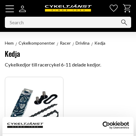
Favorit
Basket
Menu
Hem
Cykelkomponenter
Racer
Drivlina
Kedja
Kedja
Cykelkedjor till racercykel 6-11 delade kedjor.