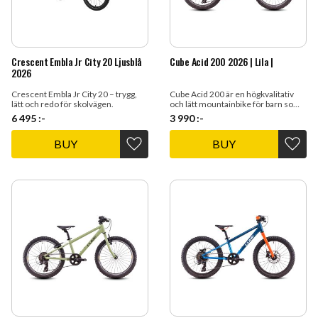
Crescent Embla Jr City 20 Ljusblå
Cube Acid 200 2026 | Lila |
2026
Crescent Embla Jr City 20 – trygg,
Cube Acid 200 är en högkvalitativ
lätt och redo för skolvägen.
och lätt mountainbike för barn som
kombinerar hållbarhet och
6 495
:-
3 990
:-
prestanda.
BUY
BUY
Add to favorites
Add t