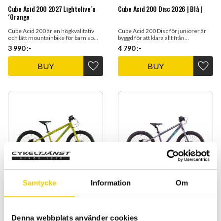
Cube Acid 200 2027 Lightolive´n
Cube Acid 200 Disc 2026 | Blå |
´Orange
Cube Acid 200 är en högkvalitativ
Cube Acid 200 Disc för juniorer är
och lätt mountainbike för barn som
byggd för att klara allt från
kombinerar hållbarhet och
skogsstigar till dagliga turer till
3 990
:-
4 790
:-
prestanda.
skolan med en lätt och tålig
konstruktion.
BUY
BUY
Add to favorites
Add t
Samtycke
Information
Om
Cube Acid 200 Disc 2026 Lizard´n
Cube Acid 200 Disc 2027 Galactic
´Blue
´n´Cyan
Denna webbplats använder cookies
Cube Acid 200 Disc - Byggd för
Cube Acid 200 Disc för juniorer är