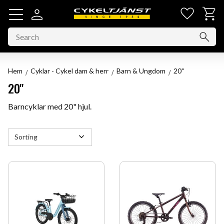
Favorit
Basket
Menu
Hem
Cyklar - Cykel dam & herr
Barn & Ungdom
20"
20"
Barncyklar med 20" hjul.
Select sorting method