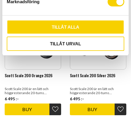
Add to favorites
Add t
Marknadsföring
v
a
l
TILLÅT ALLA
TILLÅT URVAL
Scott Scale 200 Orange 2026
Scott Scale 200 Silver 2026
Scott Scale 200 är en lätt och
Scott Scale 200 är en lätt och
högpresterande 20-tums
högpresterande 20-tums
mountainbike för barn som vill ha en
mountainbike för barn som vill ha en
6 495
:-
6 495
:-
sportig och lätthanterlig cykel.
sportig och lätthanterlig cykel.
BUY
BUY
Add to favorites
Add t