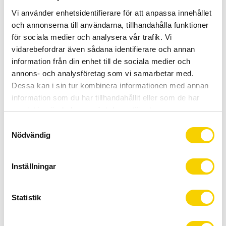
aktiva barn som älskar att cykla
byggd för att klara allt från
skogsstigar till dagliga turer till
Vi använder enhetsidentifierare för att anpassa innehållet
4 790
:-
4 790
:-
skolan med en lätt och tålig
och annonserna till användarna, tillhandahålla funktioner
konstruktion.
BUY
BUY
för sociala medier och analysera vår trafik. Vi
Add to favorites
Add t
vidarebefordrar även sådana identifierare och annan
information från din enhet till de sociala medier och
annons- och analysföretag som vi samarbetar med.
Dessa kan i sin tur kombinera informationen med annan
information som du har tillhandahållit eller som de har
samlat in när du har använt deras tjänster.
S
Nödvändig
a
m
t
Scott Contrail 200 Lila 2026
Scott Roxter 200 Orange 2026
Inställningar
y
c
Scott Contrail 200 är en Lätt, snabb
Scott Roxter 200 är en 20”
och trygg 20” barn-MTB för äventyr
junior‑MTB för unga äventyrare.
k
Statistik
och vardag.
5 995
:-
6 495
:-
e
s
BUY
BUY