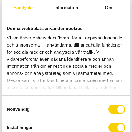
Samtycke
Information
Om
Skoöverdrag GripGrab Explorer
Tåöverdrag Pearl Izumi AmFIB |
Gravel
39-42 |
Denna webbplats använder cookies
Skoöverdrag GripGrab Explorer
Tåöverdrag Pearl Izumi AmFIB | 39-
Gravel
42 |
Vi använder enhetsidentifierare för att anpassa innehållet
899
:-
229
:-
och annonserna till användarna, tillhandahålla funktioner
KÖP
för sociala medier och analysera vår trafik. Vi
Lägg till i favoriter
Lägg t
vidarebefordrar även sådana identifierare och annan
information från din enhet till de sociala medier och
annons- och analysföretag som vi samarbetar med.
48
%
Dessa kan i sin tur kombinera informationen med annan
information som du har tillhandahållit eller som de har
samlat in när du har använt deras tjänster.
S
Nödvändig
a
m
t
Inställningar
Tåöverdrag Pearl Izumi AmFIB |
Tåöverdrag S-Phyre Svarta
y