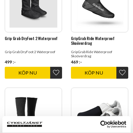
Grip Grab DryFoot 2 Waterproof
GripGrab Ride Waterproof
Skoöverdrag
Grip Grab DryFoot 2 Waterproof
GripGrab Ride Waterproof
Skoöverdrag
499
:-
469
:-
Lägg till i favoriter
Lägg t