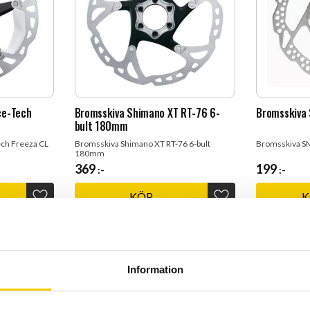
ce-Tech
Bromsskiva Shimano XT RT-76 6-
Bromsskiva
bult 180mm
ch Freeza CL
Bromsskiva Shimano XT RT-76 6-bult
Bromsskiva S
180mm
369
199
:-
:-
KÖP
Lägg till i favoriter
Lägg till i favoriter
Information