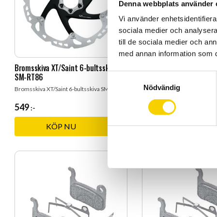
Denna webbplats använder 
Vi använder enhetsidentifierar
sociala medier och analysera 
till de sociala medier och a
med annan information som du 
Bromsskiva XT/Saint 6-bultsskiva
Lock Luftnippel Shiman
SM-RT86
S
Nödvändig
a
Bromsskiva XT/Saint 6-bultsskiva SM-RT86
Lock Luftnippel Shimano Br
m
549
25
:-
:-
t
y
KÖP
Lägg till i favoriter
c
k
e
s
v
a
l