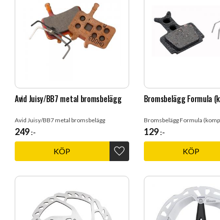
Avid Juisy/BB7 metal bromsbelägg
Bromsbelägg Formula (k
Avid Juisy/BB7 metal bromsbelägg
Bromsbelägg Formula (kompa
249
129
:-
:-
KÖP
KÖP
Lägg till i favoriter