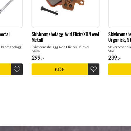
metal
Skivbromsbelägg Avid Elixir/X0/Level
Skivbromsbe
Metall
Organisk, S
 bromsbelägg
Skivbromsbelägg Avid Elixir/X0/Level
Skivbromsbeläg
Metall
Stål
299
239
:-
:-
KÖP
Lägg till i favoriter
Lägg till i favoriter