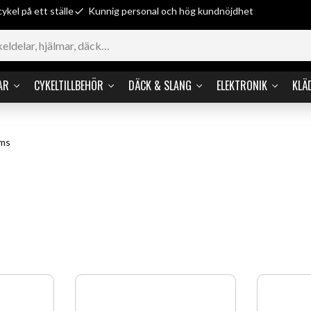
cykel på ett ställe
Kunnig personal och hög kundnöjdhet
AR
CYKELTILLBEHÖR
DÄCK & SLANG
ELEKTRONIK
KLÄ
oms