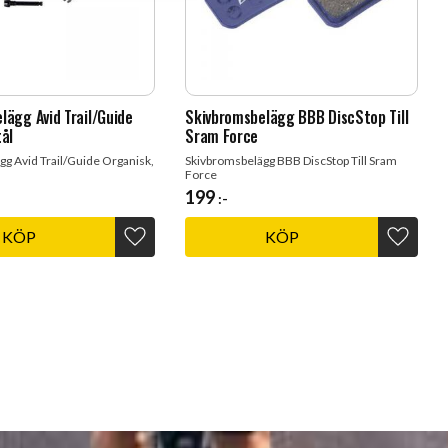
lägg Avid Trail/Guide
Skivbromsbelägg BBB DiscStop Till
tål
Sram Force
g Avid Trail/Guide Organisk,
Skivbromsbelägg BBB DiscStop Till Sram
Force
199
:-
KÖP
KÖP
Lägg till i favoriter
Lägg til