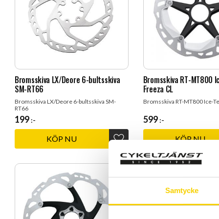
Bromsskiva LX/Deore 6-bultsskiva
Bromsskiva RT-MT800 I
SM-RT66
Freeza CL
Bromsskiva LX/Deore 6-bultsskiva SM-
Bromsskiva RT-MT800 Ice-Te
RT66
199
599
:-
:-
Lägg till i favoriter
Samtycke