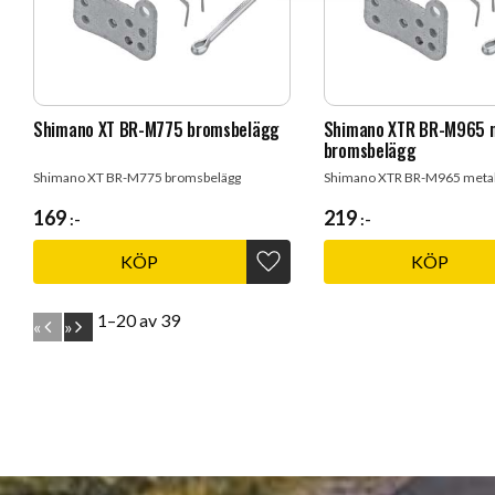
Shimano XT BR-M775 bromsbelägg
Shimano XTR BR-M965 
bromsbelägg
Shimano XT BR-M775 bromsbelägg
Shimano XTR BR-M965 metal
169
219
:-
:-
KÖP
KÖP
Lägg till i favoriter
1–
20
av
39
«
»