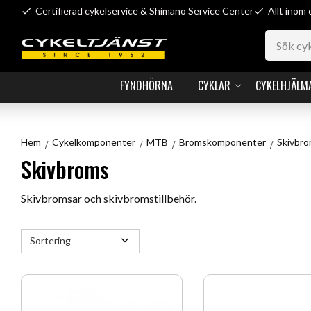
Certifierad cykelservice & Shimano Service Center
Allt inom 
FYNDHÖRNA
CYKLAR
CYKELHJÄLM
Hem
Cykelkomponenter
MTB
Bromskomponenter
Skivbr
Skivbroms
Skivbromsar och skivbromstillbehör.
Välj sortering