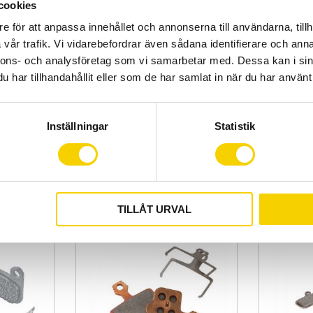
cookies
e för att anpassa innehållet och annonserna till användarna, tillh
vår trafik. Vi vidarebefordrar även sådana identifierare och anna
nnons- och analysföretag som vi samarbetar med. Dessa kan i sin
har tillhandahållit eller som de har samlat in när du har använt 
o Bromsok
Magura Royal Blood 100ml
METAL PAD W
W/SPLIT PIN
Inställningar
Statistik
omsok
Magura Royal Blood 100ml
METAL PAD W/
W/SPLIT PIN
99
505
:-
:-
KÖP
Lägg till i favoriter
Lägg till i favoriter
TILLÅT URVAL