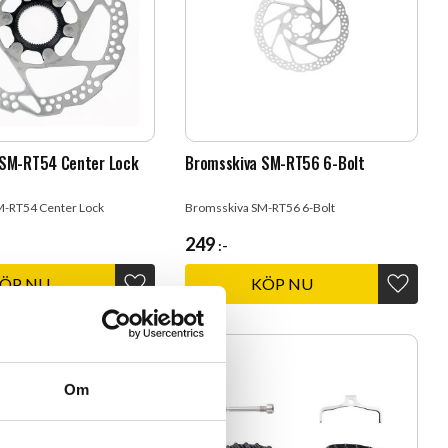
 SM-RT54 Center Lock
Bromsskiva SM-RT56 6-Bolt
M-RT54 Center Lock
Bromsskiva SM-RT56 6-Bolt
249
:-
Lägg till i favoriter
Lägg til
Om