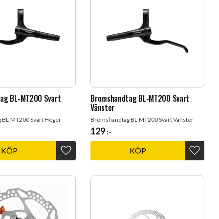
ag BL-MT200 Svart
Bromshandtag BL-MT200 Svart
Vänster
 BL-MT200 Svart Höger
Bromshandtag BL-MT200 Svart Vänster
129
:-
KÖP
KÖP
Lägg till i favoriter
Lägg til