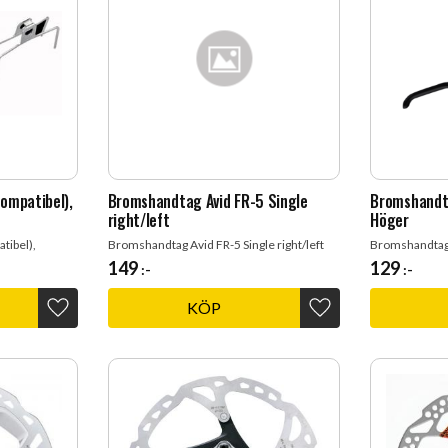
ompatibel),
Bromshandtag Avid FR-5 Single
Bromshandt
right/left
Höger
tibel),
Bromshandtag Avid FR-5 Single right/left
Bromshandtag
149
129
:-
:-
KÖP
Lägg till i favoriter
Lägg till i favoriter