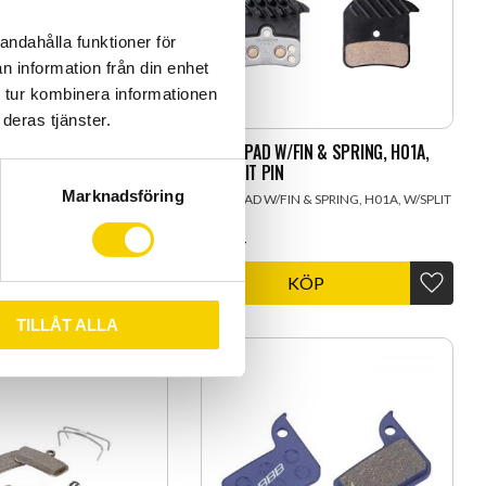
andahålla funktioner för
n information från din enhet
 tur kombinera informationen
deras tjänster.
/FIN & SPRING, H03C,
RESIN PAD W/FIN & SPRING, H01A,
W/SPLIT PIN
Marknadsföring
FIN & SPRING, H03C,
RESIN PAD W/FIN & SPRING, H01A, W/SPLIT
PIN
379
:-
KÖP
KÖP
Lägg till i favoriter
Lägg til
TILLÅT ALLA