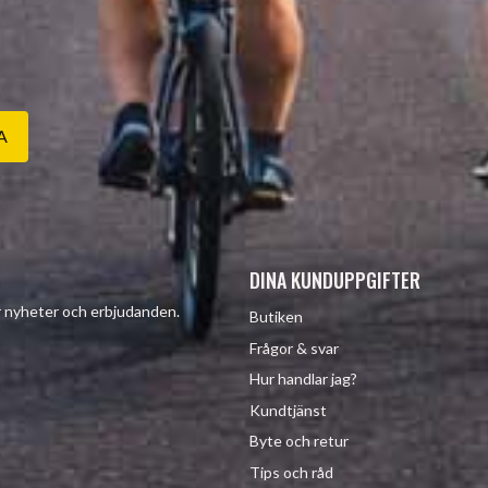
A
DINA KUNDUPPGIFTER
år nyheter och erbjudanden.
Butiken
Frågor & svar
Hur handlar jag?
Kundtjänst
Byte och retur
Tips och råd