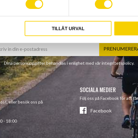
TILLÅT URVAL
NYHETSBREV
PRENUMERER
Dina personuppgifter behandlas i enlighet med vår
integritetspolicy
.
SOCIALA MEDIER
Följ oss på Facebook för att f
post, eller besök oss på
Facebook
- 18:00