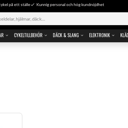
cykel på ett ställe
Kunnig personal och hög kundnöjdhet
AR
CYKELTILLBEHÖR
DÄCK & SLANG
ELEKTRONIK
KLÄ