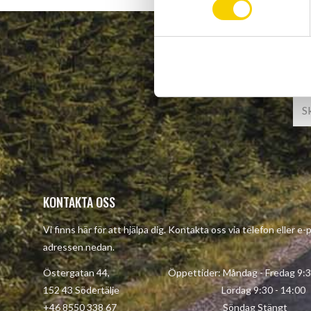
t
y
c
k
e
s
v
a
l
KONTAKTA OSS
Vi finns här för att hjälpa dig. Kontakta oss via telefon eller e-
adressen nedan.
Östergatan 44, Öppettider: Måndag - Fredag 9:30 
152 43 Södertälje Lördag 9:30 - 14:00
+46 8550 338 67 Söndag Stängt