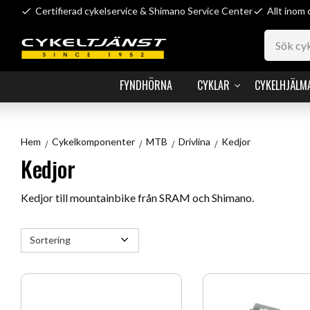
Certifierad cykelservice & Shimano Service Center
Allt inom 
FYNDHÖRNA
CYKLAR
CYKELHJÄLM
Hem
Cykelkomponenter
MTB
Drivlina
Kedjor
Kedjor
Kedjor till mountainbike från SRAM och Shimano.
Välj sortering