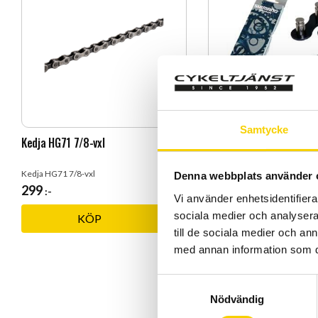
Samtycke
Kedja HG71 7/8-vxl
Shimano HG-40 kedja
Kedja HG71 7/8-vxl
Shimano HG-40 kedja
Denna webbplats använder 
299
189
:-
:-
Vi använder enhetsidentifierar
sociala medier och analysera 
KÖP
KÖP
Lägg till i favoriter
till de sociala medier och a
med annan information som du 
S
Nödvändig
a
m