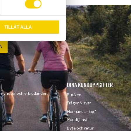
TILLÅT ALLA
A
DINA KUNDUPPGIFTER
år nyheter och erbjudanden.
Butiken
Frågor & svar
Hur handlar jag?
Kundtjänst
Byte och retur