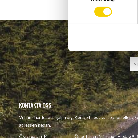
m
t
y
c
k
e
s
v
a
l
KONTAKTA OSS
Vi finns här för att hjälpa dig. Kontakta oss via telefon eller e-
adressen nedan.
Östergatan 44, Öppettider: Måndag - Fredag 9:30 