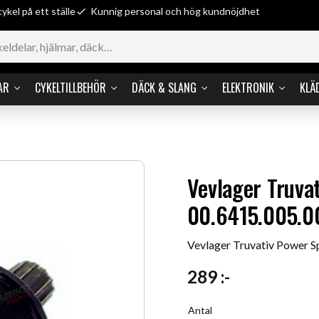
cykel på ett ställe
Kunnig personal och hög kundnöjdhet
AR
CYKELTILLBEHÖR
DÄCK & SLANG
ELEKTRONIK
KLÄ
Vevlager Truva
00.6415.005.0
Vevlager Truvativ Power S
289
:-
Antal