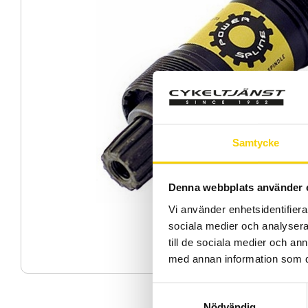
Samtycke
Denna webbplats använder 
Vi använder enhetsidentifierar
sociala medier och analysera 
till de sociala medier och a
med annan information som du 
S
Nödvändig
a