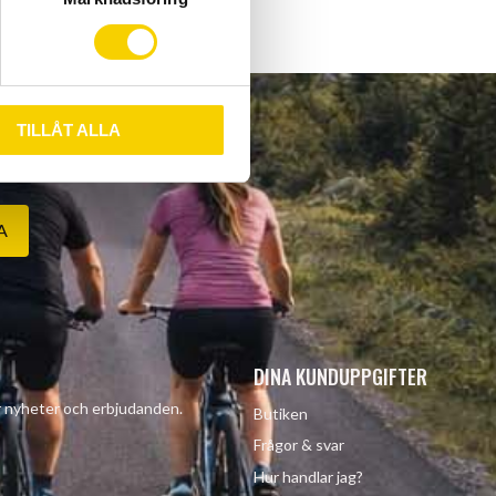
TILLÅT ALLA
A
DINA KUNDUPPGIFTER
år nyheter och erbjudanden.
Butiken
Frågor & svar
Hur handlar jag?