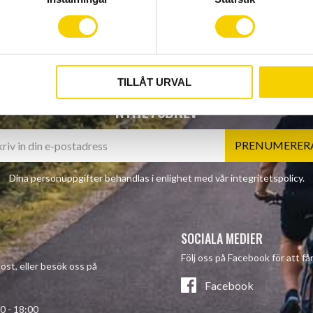
TILLÅT URVAL
NYHETSBREV
PRENUMERER
Dina personuppgifter behandlas i enlighet med vår
integritetspolicy
.
SOCIALA MEDIER
Följ oss på Facebook för att f
post, eller besök oss på
Facebook
- 18:00