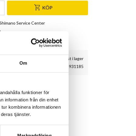
KÖP
& Shimano Service Center
e
kundnöjdhet
2 st i lager
Om
931185
andahålla funktioner för
n information från din enhet
 tur kombinera informationen
deras tjänster.
Marknadsföring