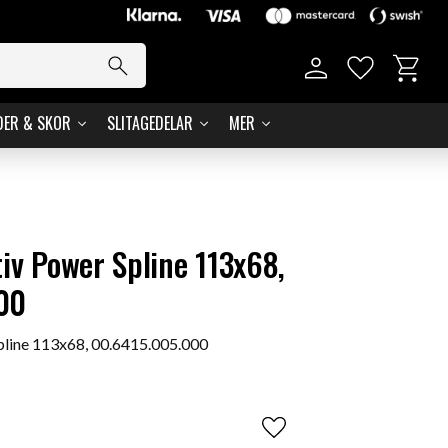
Kundvag
Favoriter
DER & SKOR
SLITAGEDELAR
MER
tiv Power Spline 113x68,
00
pline 113x68, 00.6415.005.000
Lägg till i favoriter