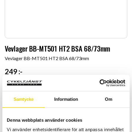
Vevlager BB-MT501 HT2 BSA 68/73mm
Vevlager BB-MT501 HT2 BSA 68/73mm
249
:-
Antal
Lägg 
-
+
Samtycke
Information
Om
KÖP
Denna webbplats använder cookies
Certifierad cykelservice & Shimano Service Center
Vi använder enhetsidentifierare för att anpassa innehållet