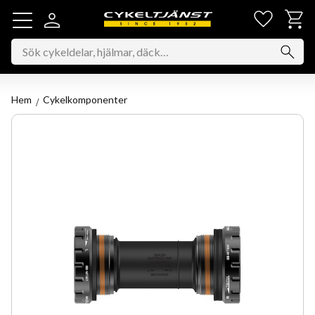
Favorit
Kundv
Meny
Hem
Cykelkomponenter