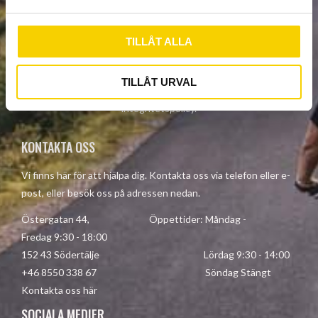
a
l
TILLÅT ALLA
PRENUMERERA
TILLÅT URVAL
Dina personuppgifter behandlas i enlighet med vår
integritetspolicy
.
KONTAKTA OSS
Vi finns här för att hjälpa dig. Kontakta oss via telefon eller e-
post, eller besök oss på adressen nedan.
Östergatan 44, Öppettider: Måndag -
Fredag 9:30 - 18:00
152 43 Södertälje Lördag 9:30 - 14:00
+46 8550 338 67 Söndag Stängt
Kontakta oss här
SOCIALA MEDIER