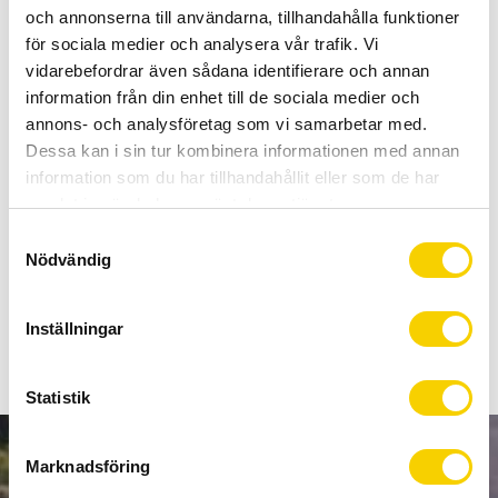
Allt inom cykel på ett ställe
och annonserna till användarna, tillhandahålla funktioner
Kunnig personal och hög kundnöjdhet
för sociala medier och analysera vår trafik. Vi
vidarebefordrar även sådana identifierare och annan
information från din enhet till de sociala medier och
Lagerstatus
4 st i lager
annons- och analysföretag som vi samarbetar med.
Artikelnr
EBBMT501B
Dessa kan i sin tur kombinera informationen med annan
Tillverkare
Shimano
information som du har tillhandahållit eller som de har
samlat in när du har använt deras tjänster.
Med bättre tätning och rotation ger SHIMANO DEORE-
S
Nödvändig
vevlagret en hög drivkraftseffektivitet.
a
m
t
Visa alla produkter från Shimano
Inställningar
y
c
k
Statistik
e
s
Marknadsföring
NYHETSBREV
v