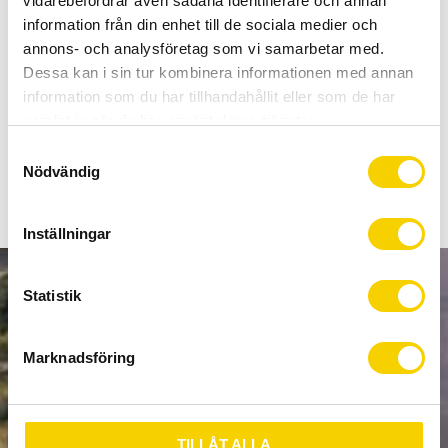
vidarebefordrar även sådana identifierare och annan
Allt inom cykel på ett ställe
information från din enhet till de sociala medier och
Kunnig personal och hög kundnöjdhet
annons- och analysföretag som vi samarbetar med.
Dessa kan i sin tur kombinera informationen med annan
Lagerstatus
Beställningsvara
information som du har tillhandahållit eller som de har
Artikelnr
PRTL0036
samlat in när du har använt deras tjänster.
S
Nödvändig
a
m
t
Inställningar
y
c
k
Statistik
NYHETSBREV
e
s
Marknadsföring
v
a
PRENUMERERA
l
TILLÅT ALLA