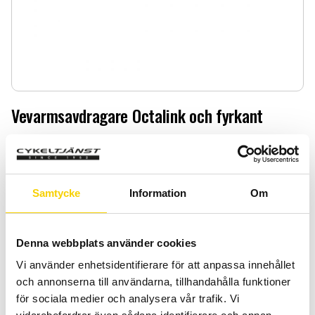
Vevarmsavdragare Octalink och fyrkant
Vevarmsavdragare Octalink och fyrkant
179
:-
Samtycke
Information
Om
Antal
Lägg 
-
+
Denna webbplats använder cookies
KÖP
Vi använder enhetsidentifierare för att anpassa innehållet
och annonserna till användarna, tillhandahålla funktioner
för sociala medier och analysera vår trafik. Vi
Certifierad cykelservice & Shimano Service Center