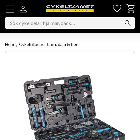
Favorit
Kundv
Meny
Hem
Cykeltillbehör barn, dam & herr