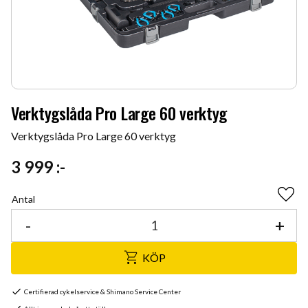
Verktygslåda Pro Large 60 verktyg
Verktygslåda Pro Large 60 verktyg
3 999
:-
Antal
Lägg 
-
+
KÖP
Certifierad cykelservice & Shimano Service Center