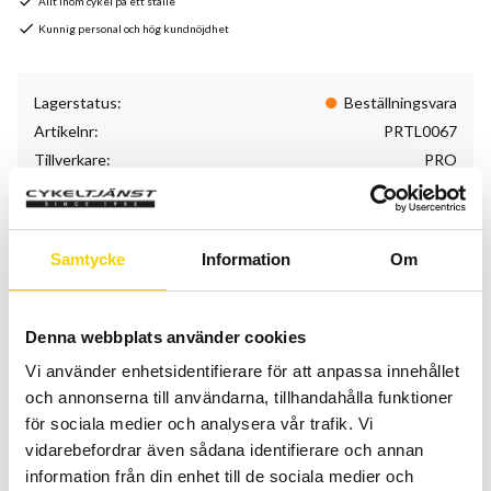
Allt inom cykel på ett ställe
Kunnig personal och hög kundnöjdhet
Lagerstatus
Beställningsvara
Artikelnr
PRTL0067
Tillverkare
PRO
Denna stora verktygslåda från Pro är det perfekta sättet att
utrusta ditt garage eller verkstad. 60 olika verktyg
Samtycke
Information
Om
tillverkade i stål och som kommer i en praktisk, robust låda.
Lådan innehåller:
Denna webbplats använder cookies
konnyckel 13, 14, 15, 16, 17, 18, 24, 28mm
Vi använder enhetsidentifierare för att anpassa innehållet
pedalnyckel
och annonserna till användarna, tillhandahålla funktioner
kedjeverktyg
för sociala medier och analysera vår trafik. Vi
vajeravbitare
vidarebefordrar även sådana identifierare och annan
Frihjulsnav verktyg
information från din enhet till de sociala medier och