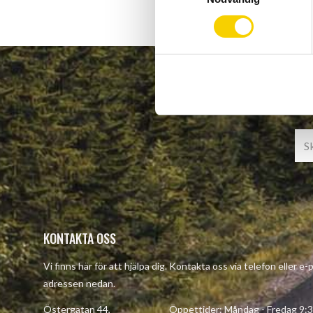
m
t
y
c
k
e
s
v
a
l
KONTAKTA OSS
Vi finns här för att hjälpa dig. Kontakta oss via telefon eller e-
adressen nedan.
Östergatan 44, Öppettider: Måndag - Fredag 9:30 