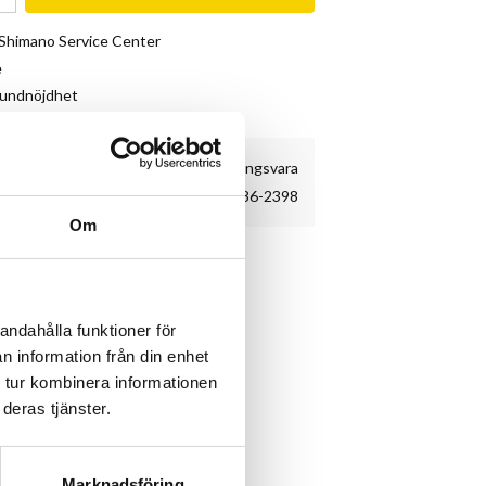
& Shimano Service Center
e
kundnöjdhet
Beställningsvara
86-2398
Om
andahålla funktioner för
n information från din enhet
 tur kombinera informationen
deras tjänster.
Marknadsföring