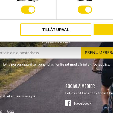
TILLÅT URVAL
NYHETSBREV
PRENUMERER
Dina personuppgifter behandlas i enlighet med vår
integritetspolicy
.
SOCIALA MEDIER
Följ oss på Facebook för att f
post, eller besök oss på
Facebook
- 18:00