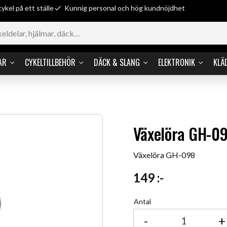
cykel på ett ställe
Kunnig personal och hög kundnöjdhet
AR
CYKELTILLBEHÖR
DÄCK & SLANG
ELEKTRONIK
KLÄ
Växelöra GH-0
Växelöra GH-098
149
:-
Antal
-
+