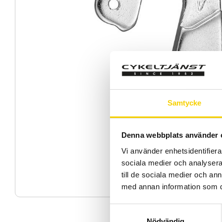
Samtycke
Denna webbplats använder 
Vi använder enhetsidentifierar
sociala medier och analysera 
till de sociala medier och a
med annan information som du 
S
Nödvändig
a