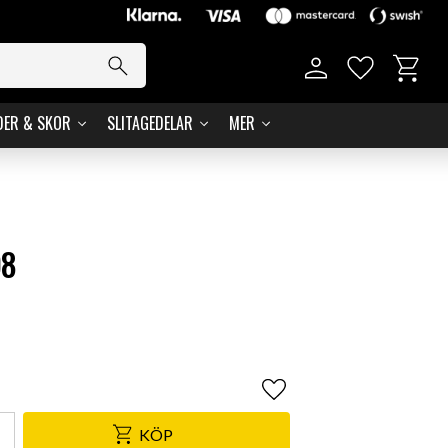
Kundvag
Favoriter
DER & SKOR
SLITAGEDELAR
MER
98
Lägg till i favoriter
KÖP