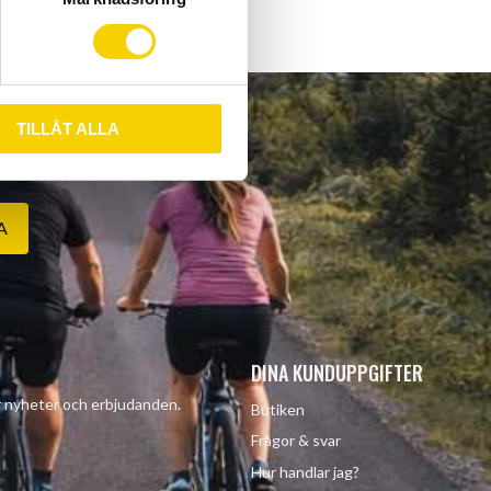
TILLÅT ALLA
A
DINA KUNDUPPGIFTER
år nyheter och erbjudanden.
Butiken
Frågor & svar
Hur handlar jag?