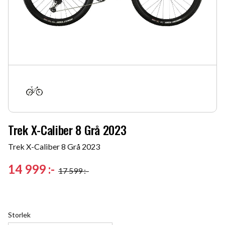
Trek X-Caliber 8 Grå 2023
Trek X-Caliber 8 Grå 2023
Nedsatt pris:
14 999
:-
17 599
:-
Ordinarie pris:
Storlek