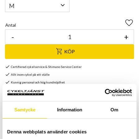
Antal
Lägg 
-
+
KÖP
Certifierad cykelservice & Shimano Service Center
Allt inom cykel på ett ställe
Kunnig personal och hög kundnöjdhet
Lagerstatus
Beställningsvara
Samtycke
Information
Om
Artikelnr
5259717
Tillv. artikelnr
X-C823
Tillverkare
Trek
Denna webbplats använder cookies