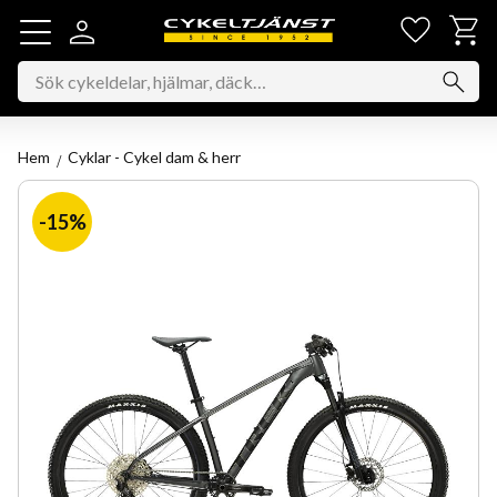
Favorit
Kundv
Meny
Hem
Cyklar - Cykel dam & herr
15
%