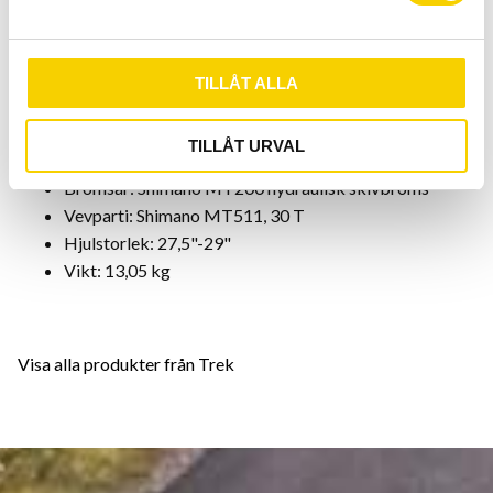
Framgaffel: Dämpad gaffel RockShox Judy SL Solo Air
a
100 mm
l
Antal växlar: 12 (1x12)
TILLÅT ALLA
Växelreglage: Shimano Deore M6100
Bakväxel: Shimano XT M8100
TILLÅT URVAL
Hjul: Bontrager/Bontrager Kovee
Bromsar: Shimano MT200 hydraulisk skivbroms
Vevparti: Shimano MT511, 30 T
Hjulstorlek: 27,5"-29"
Vikt: 13,05 kg
Visa alla produkter från Trek