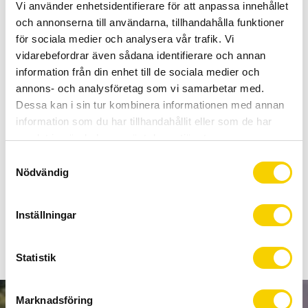
Certifierad cykelservice & Shimano Service Center
Vi använder enhetsidentifierare för att anpassa innehållet
Allt inom cykel på ett ställe
och annonserna till användarna, tillhandahålla funktioner
Kunnig personal och hög kundnöjdhet
för sociala medier och analysera vår trafik. Vi
vidarebefordrar även sådana identifierare och annan
information från din enhet till de sociala medier och
Lagerstatus
0 st i lager
annons- och analysföretag som vi samarbetar med.
Artikelnr
405054
Dessa kan i sin tur kombinera informationen med annan
information som du har tillhandahållit eller som de har
samlat in när du har använt deras tjänster.
Topeak Defender XC11 bakskärm
S
Defender XC11 är en elegant, lätt och kompakt avtagbar
Nödvändig
a
bakskärm. En säker snabbkoppling klämma justerar från
m
ø25.4 mm till ø34.9 mm
t
Inställningar
y
c
k
Statistik
e
s
Marknadsföring
v