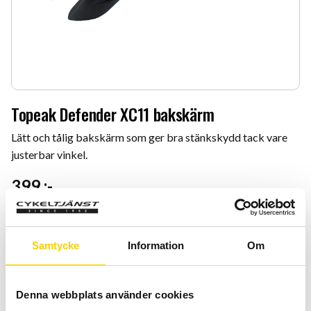
Topeak Defender XC11 bakskärm
Lätt och tålig bakskärm som ger bra stänkskydd tack vare
justerbar vinkel.
399
:-
Antal
Lägg 
-
+
Samtycke
Information
Om
KÖP
Denna webbplats använder cookies