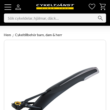
Favorit
Kundv
Meny
Hem
Cykeltillbehör barn, dam & herr