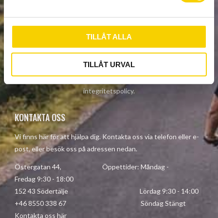
NYHETSBREV
a
l
TILLÅT ALLA
PRENUMERERA
TILLÅT URVAL
Dina personuppgifter behandlas i enlighet med vår
integritetspolicy
.
KONTAKTA OSS
Vi finns här för att hjälpa dig. Kontakta oss via telefon eller e-
post, eller besök oss på adressen nedan.
Östergatan 44, Öppettider: Måndag -
Fredag 9:30 - 18:00
152 43 Södertälje Lördag 9:30 - 14:00
+46 8550 338 67 Söndag Stängt
Kontakta oss här