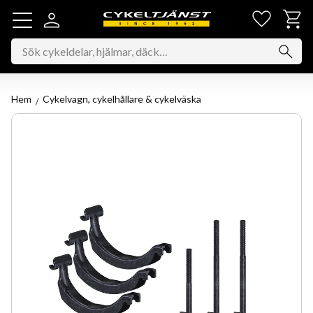
Favorit
Kundv
Meny
Hem
Cykelvagn, cykelhållare & cykelväska