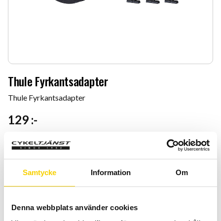
Thule Fyrkantsadapter
Thule Fyrkantsadapter
129
:-
Antal
Lägg 
-
+
Samtycke
Information
Om
KÖP
Denna webbplats använder cookies
Certifierad cykelservice & Shimano Service Center