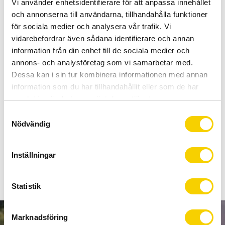
Allt inom cykel på ett ställe
Vi använder enhetsidentifierare för att anpassa innehållet
och annonserna till användarna, tillhandahålla funktioner
Kunnig personal och hög kundnöjdhet
för sociala medier och analysera vår trafik. Vi
vidarebefordrar även sådana identifierare och annan
Lagerstatus
1 st i lager
information från din enhet till de sociala medier och
Artikelnr
889500
annons- och analysföretag som vi samarbetar med.
Tillv. artikelnr
Bicycle Carriers
Dessa kan i sin tur kombinera informationen med annan
Tillverkare
Thule
information som du har tillhandahållit eller som de har
samlat in när du har använt deras tjänster.
S
En röradapter för fäste av Thule ProRide cykelhållare på
Nödvändig
a
fyrkantiga eller runda lasthållarrör av aluminium.
m
t
Inställningar
Visa alla produkter från Thule
y
c
k
Statistik
e
s
Marknadsföring
v