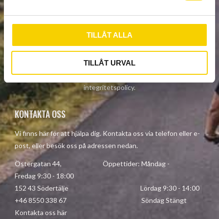
NYHETSBREV
a
l
TILLÅT ALLA
PRENUMERERA
TILLÅT URVAL
Dina personuppgifter behandlas i enlighet med vår
integritetspolicy
.
KONTAKTA OSS
Vi finns här för att hjälpa dig. Kontakta oss via telefon eller e-
post, eller besök oss på adressen nedan.
Östergatan 44, Öppettider: Måndag -
Fredag 9:30 - 18:00
152 43 Södertälje Lördag 9:30 - 14:00
+46 8550 338 67 Söndag Stängt
Kontakta oss här