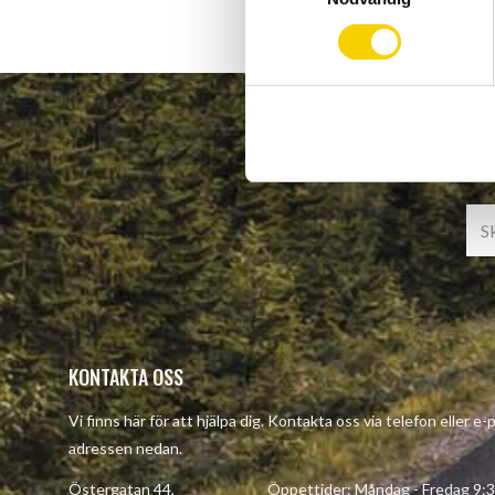
m
t
y
c
k
e
s
v
a
l
KONTAKTA OSS
Vi finns här för att hjälpa dig. Kontakta oss via telefon eller e-
adressen nedan.
Östergatan 44, Öppettider: Måndag - Fredag 9:30 