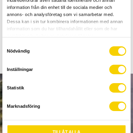
vidarebefordrar även sådana identifierare och annan
Allt inom cykel på ett ställe
information från din enhet till de sociala medier och
Kunnig personal och hög kundnöjdhet
annons- och analysföretag som vi samarbetar med.
Dessa kan i sin tur kombinera informationen med annan
Lagerstatus
1 st i lager
information som du har tillhandahållit eller som de har
Artikelnr
C2600228
samlat in när du har använt deras tjänster.
S
Nödvändig
a
m
t
Inställningar
y
c
k
Statistik
NYHETSBREV
e
s
Marknadsföring
v
a
PRENUMERERA
l
TILLÅT ALLA