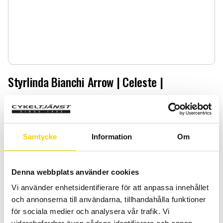
Styrlinda Bianchi Arrow | Celeste |
Styrlinda Bianchi Arrow | Celeste |
449
:-
Samtycke
Information
Om
Antal
Lägg 
-
+
Denna webbplats använder cookies
KÖP
Vi använder enhetsidentifierare för att anpassa innehållet
och annonserna till användarna, tillhandahålla funktioner
för sociala medier och analysera vår trafik. Vi
Certifierad cykelservice & Shimano Service Center