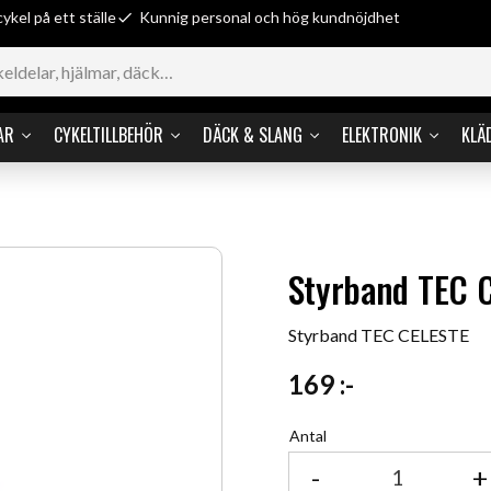
cykel på ett ställe
Kunnig personal och hög kundnöjdhet
AR
CYKELTILLBEHÖR
DÄCK & SLANG
ELEKTRONIK
KLÄ
Styrband TEC 
Styrband TEC CELESTE
169
:-
Antal
-
+