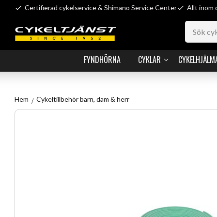
Certifierad cykelservice & Shimano Service Center
Allt inom 
FYNDHÖRNA
CYKLAR
CYKELHJÄLM
Hem
Cykeltillbehör barn, dam & herr