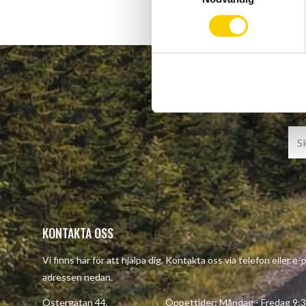
m
t
y
c
k
e
s
v
a
l
KONTAKTA OSS
Vi finns här för att hjälpa dig. Kontakta oss via telefon eller e-
adressen nedan.
Östergatan 44, Öppettider: Måndag - Fredag 9:30 