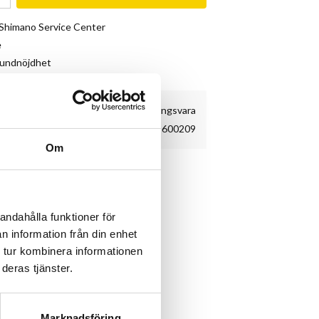
& Shimano Service Center
e
kundnöjdhet
Beställningsvara
C2600209
Om
gar och tejp.
andahålla funktioner för
n information från din enhet
 tur kombinera informationen
deras tjänster.
Marknadsföring