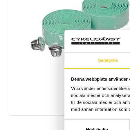
Samtycke
Denna webbplats använder 
Vi använder enhetsidentifierar
sociala medier och analysera 
till de sociala medier och a
med annan information som du 
S
Nödvändig
a