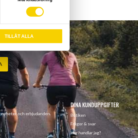
TILLÅT ALLA
A
DINA KUNDUPPGIFTER
år nyheter och erbjudanden.
Butiken
Frågor & svar
Hur handlar jag?