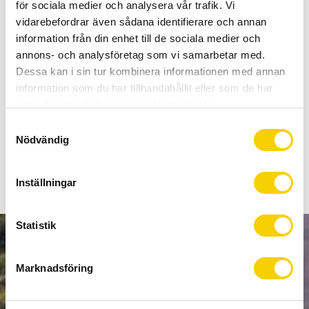
Allt inom cykel på ett ställe
för sociala medier och analysera vår trafik. Vi
Kunnig personal och hög kundnöjdhet
vidarebefordrar även sådana identifierare och annan
information från din enhet till de sociala medier och
annons- och analysföretag som vi samarbetar med.
Lagerstatus
7 st i lager
Dessa kan i sin tur kombinera informationen med annan
Artikelnr
2506040001222
information som du har tillhandahållit eller som de har
samlat in när du har använt deras tjänster.
S
Stöd som passar Scott Aspect och flera andra modeller från
Nödvändig
a
Scott.
m
t
Inställningar
y
c
k
Statistik
e
NYHETSBREV
s
Marknadsföring
v
a
l