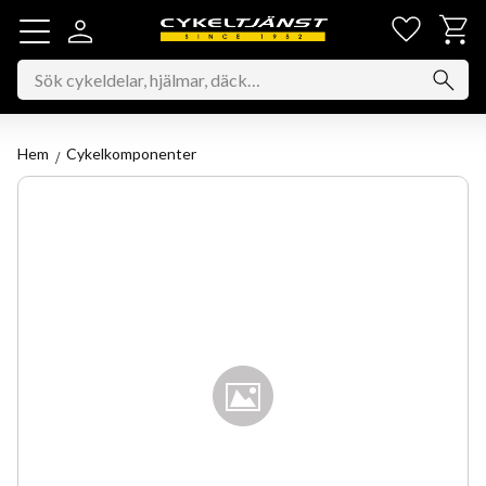
Favorit
Kundv
Meny
Hem
Cykelkomponenter