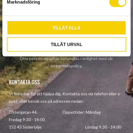
Marknadsföring
v
a
NYHETSBREV
l
TILLÅT ALLA
PRENUMERERA
TILLÅT URVAL
Dina personuppgifter behandlas i enlighet med vår
integritetspolicy
.
KONTAKTA OSS
Vi finns här för att hjälpa dig. Kontakta oss via telefon eller e-
post, eller besök oss på adressen nedan.
Östergatan 44, Öppettider: Måndag -
Fredag 9:30 - 18:00
152 43 Södertälje Lördag 9:30 - 14:00