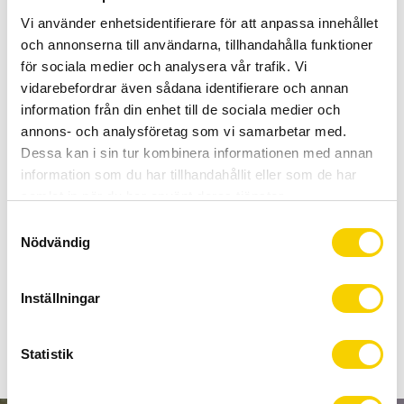
Antal
Lägg 
Vi använder enhetsidentifierare för att anpassa innehållet
-
+
och annonserna till användarna, tillhandahålla funktioner
för sociala medier och analysera vår trafik. Vi
KÖP
vidarebefordrar även sådana identifierare och annan
information från din enhet till de sociala medier och
annons- och analysföretag som vi samarbetar med.
Certifierad cykelservice & Shimano Service Center
Dessa kan i sin tur kombinera informationen med annan
Allt inom cykel på ett ställe
information som du har tillhandahållit eller som de har
Kunnig personal och hög kundnöjdhet
samlat in när du har använt deras tjänster.
S
Lagerstatus
Beställningsvara
Nödvändig
a
Artikelnr
Y8J79801A
m
Tillv. artikelnr
Y8J7980
t
Inställningar
y
c
k
Statistik
e
s