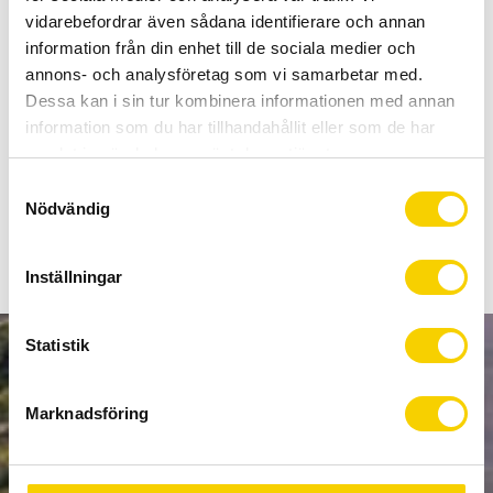
Allt inom cykel på ett ställe
vidarebefordrar även sådana identifierare och annan
Kunnig personal och hög kundnöjdhet
information från din enhet till de sociala medier och
annons- och analysföretag som vi samarbetar med.
Dessa kan i sin tur kombinera informationen med annan
Lagerstatus
Beställningsvara
information som du har tillhandahållit eller som de har
Artikelnr
C6600151
samlat in när du har använt deras tjänster.
S
Skivbromsbelägg till Tektro NOVELA/IOX
Nödvändig
a
m
t
Inställningar
y
c
k
Statistik
NYHETSBREV
e
s
Marknadsföring
v
a
l
PRENUMERERA