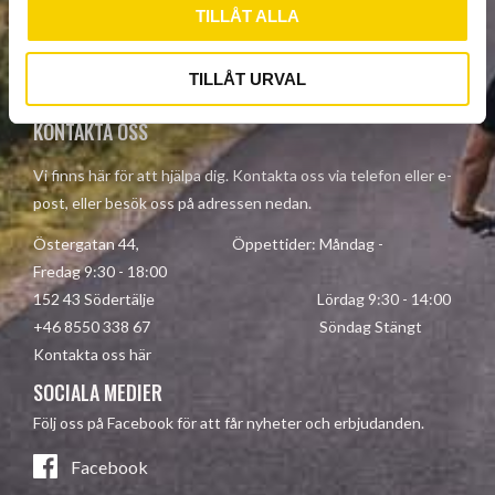
TILLÅT ALLA
Dina personuppgifter behandlas i enlighet med vår
integritetspolicy
.
TILLÅT URVAL
KONTAKTA OSS
Vi finns här för att hjälpa dig. Kontakta oss via telefon eller e-
post, eller besök oss på adressen nedan.
Östergatan 44, Öppettider: Måndag -
Fredag 9:30 - 18:00
152 43 Södertälje Lördag 9:30 - 14:00
+46 8550 338 67 Söndag Stängt
Kontakta oss här
SOCIALA MEDIER
Följ oss på Facebook för att får nyheter och erbjudanden.
Facebook