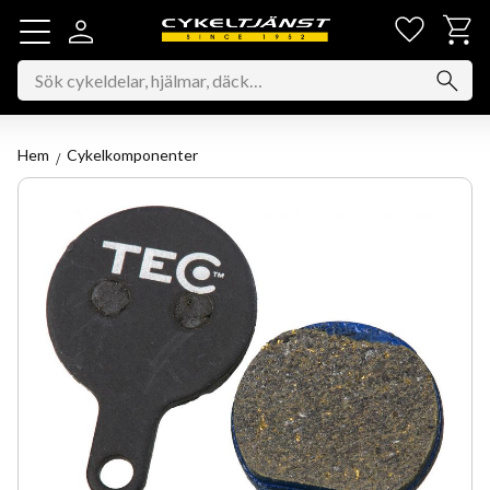
Favorit
Kundv
Meny
Hem
Cykelkomponenter