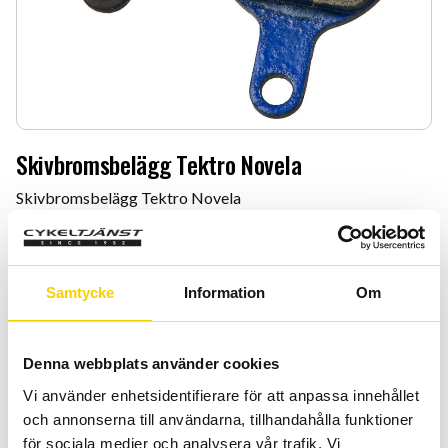
Skivbromsbelägg Tektro Novela
Skivbromsbelägg Tektro Novela
149
:-
Antal
Lägg 
Samtycke
Information
Om
-
+
Denna webbplats använder cookies
KÖP
Vi använder enhetsidentifierare för att anpassa innehållet
och annonserna till användarna, tillhandahålla funktioner
Certifierad cykelservice & Shimano Service Center
för sociala medier och analysera vår trafik. Vi