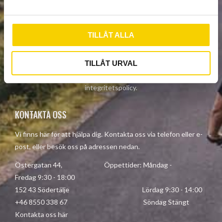
NYHETSBREV
a
l
TILLÅT ALLA
PRENUMERERA
TILLÅT URVAL
Dina personuppgifter behandlas i enlighet med vår
integritetspolicy
.
KONTAKTA OSS
Vi finns här för att hjälpa dig. Kontakta oss via telefon eller e-
post, eller besök oss på adressen nedan.
Östergatan 44, Öppettider: Måndag -
Fredag 9:30 - 18:00
152 43 Södertälje Lördag 9:30 - 14:00
+46 8550 338 67 Söndag Stängt
Kontakta oss här