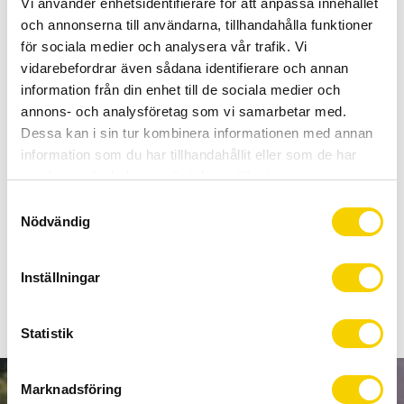
Vi använder enhetsidentifierare för att anpassa innehållet
Allt inom cykel på ett ställe
och annonserna till användarna, tillhandahålla funktioner
Kunnig personal och hög kundnöjdhet
för sociala medier och analysera vår trafik. Vi
vidarebefordrar även sådana identifierare och annan
Lagerstatus
Beställningsvara
information från din enhet till de sociala medier och
Artikelnr
4030046001440
annons- och analysföretag som vi samarbetar med.
Dessa kan i sin tur kombinera informationen med annan
information som du har tillhandahållit eller som de har
samlat in när du har använt deras tjänster.
Defender TX Mudguard 28" från Topeak är stänkskydd for
hybrid och trekking cyklar med en däckbredd upp till 44C.
S
Skärmarna går snabbt och enkelt att montera och passar
Nödvändig
a
utmärkt på standardinfästningar på hybrid och trekking
m
cyklar.
t
Inställningar
y
c
k
Statistik
e
s
Marknadsföring
v