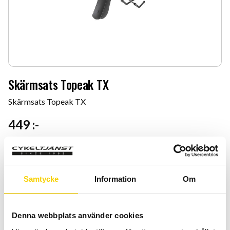
Skärmsats Topeak TX
Skärmsats Topeak TX
449
:-
Antal
Lägg 
-
+
Samtycke
Information
Om
KÖP
Denna webbplats använder cookies
Certifierad cykelservice & Shimano Service Center