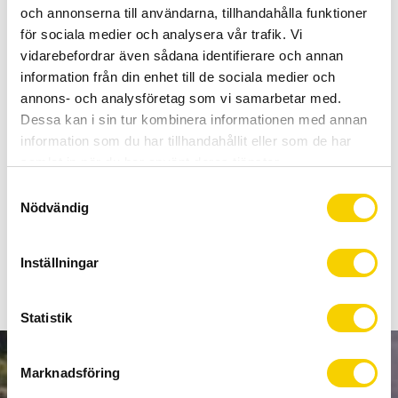
Allt inom cykel på ett ställe
och annonserna till användarna, tillhandahålla funktioner
Kunnig personal och hög kundnöjdhet
för sociala medier och analysera vår trafik. Vi
vidarebefordrar även sådana identifierare och annan
information från din enhet till de sociala medier och
Lagerstatus
Beställningsvara
annons- och analysföretag som vi samarbetar med.
Artikelnr
Y8AA98200
Dessa kan i sin tur kombinera informationen med annan
information som du har tillhandahållit eller som de har
samlat in när du har använt deras tjänster.
Gjorda i Shimanos bästa gummiblandning som fungerar bra i
både vått och torrt. Extra tjocka belägg för lång användning
S
Nödvändig
i dåliga förhållanden. Perfekt för långlopp.
a
m
t
Inställningar
y
c
k
Statistik
e
s
Marknadsföring
NYHETSBREV
v