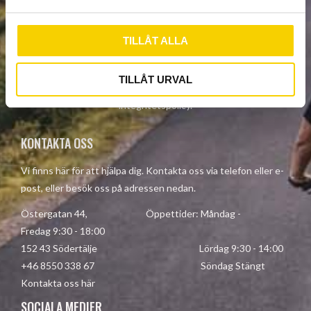
a
l
TILLÅT ALLA
PRENUMERERA
TILLÅT URVAL
Dina personuppgifter behandlas i enlighet med vår
integritetspolicy
.
KONTAKTA OSS
Vi finns här för att hjälpa dig. Kontakta oss via telefon eller e-
post, eller besök oss på adressen nedan.
Östergatan 44, Öppettider: Måndag -
Fredag 9:30 - 18:00
152 43 Södertälje Lördag 9:30 - 14:00
+46 8550 338 67 Söndag Stängt
Kontakta oss här
SOCIALA MEDIER