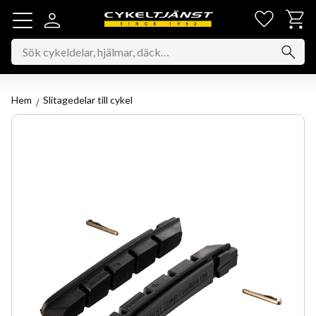
Favorit
Kundv
Meny
Hem
Slitagedelar till cykel