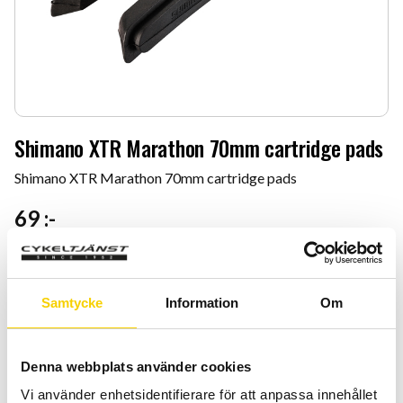
Shimano XTR Marathon 70mm cartridge pads
Shimano XTR Marathon 70mm cartridge pads
69
:-
Antal
Lägg 
-
+
Samtycke
Information
Om
KÖP
Denna webbplats använder cookies
Certifierad cykelservice & Shimano Service Center
Vi använder enhetsidentifierare för att anpassa innehållet