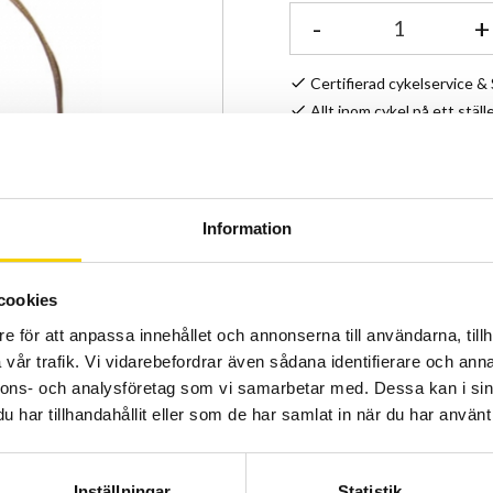
-
+
Certifierad cykelservice 
Allt inom cykel på ett ställ
Kunnig personal och hög 
Lagerstatus
Information
Artikelnr
cookies
Rostrfri växelvajer till MT
e för att anpassa innehållet och annonserna till användarna, tillh
vår trafik. Vi vidarebefordrar även sådana identifierare och anna
nnons- och analysföretag som vi samarbetar med. Dessa kan i sin
har tillhandahållit eller som de har samlat in när du har använt 
Inställningar
Statistik