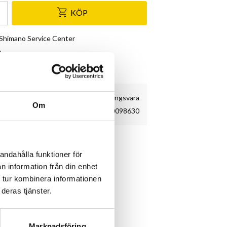
KÖP
& Shimano Service Center
e
kundnöjdhet
Beställningsvara
Om
Y60098630
B och racer, inklusive ändhylsa.
andahålla funktioner för
n information från din enhet
 tur kombinera informationen
deras tjänster.
Marknadsföring