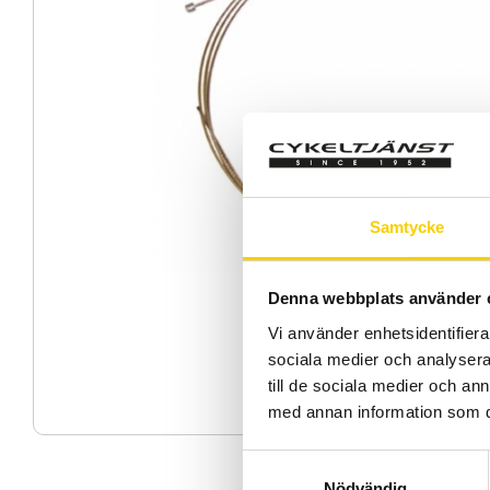
Samtycke
Denna webbplats använder 
Vi använder enhetsidentifierar
sociala medier och analysera 
till de sociala medier och a
med annan information som du 
S
Nödvändig
a