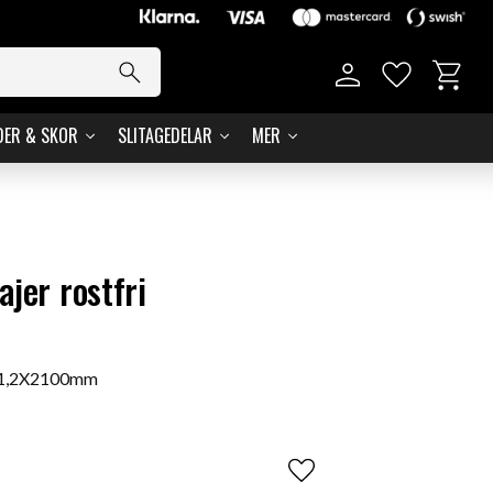
Kundvag
Favoriter
DER & SKOR
SLITAGEDELAR
MER
jer rostfri
i 1,2X2100mm
Lägg till i favoriter