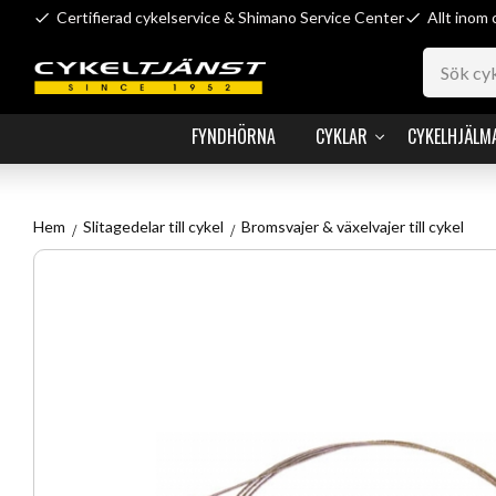
Certifierad cykelservice & Shimano Service Center
Allt inom 
FYNDHÖRNA
CYKLAR
CYKELHJÄLM
Hem
Slitagedelar till cykel
Bromsvajer & växelvajer till cykel