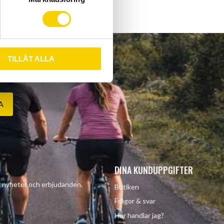
TILLÅT ALLA
A
DINA KUNDUPPGIFTER
år nyheter och erbjudanden.
Butiken
Frågor & svar
Hur handlar jag?