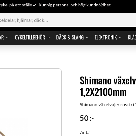
cykel på ett ställe
Kunnig personal och hög kundnöjdhet
AR
CYKELTILLBEHÖR
DÄCK & SLANG
ELEKTRONIK
KLÄ
Shimano växelva
1,2X2100mm
Shimano växelvajer rostfr
50
:-
Antal