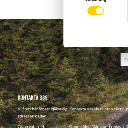
m
t
y
c
k
e
s
v
a
l
KONTAKTA OSS
Vi finns här för att hjälpa dig. Kontakta oss via telefon eller e-
adressen nedan.
Östergatan 44, Öppettider: Måndag - Fredag 9:30 