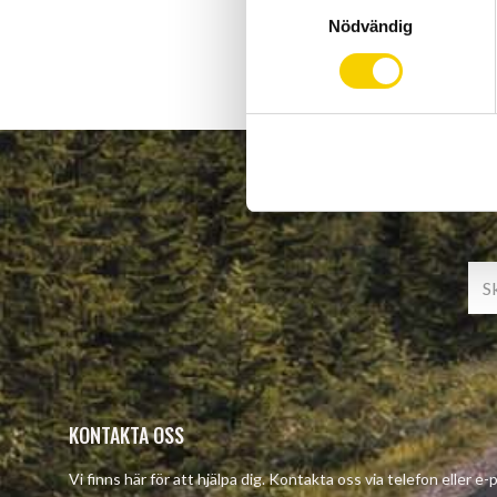
S
Nödvändig
a
m
t
y
c
k
e
s
v
a
l
KONTAKTA OSS
Vi finns här för att hjälpa dig. Kontakta oss via telefon eller e-