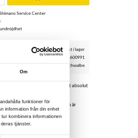
& Shimano Service Center
e
kundnöjdhet
2 st i lager
18-11600991
Schwalbe
Om
viktsdäck för den som vill ha det absolut
körning !
andahålla funktioner för
ed extra stark mittkärna. Däcken är
n information från din enhet
1015 gram.
 tur kombinera informationen
deras tjänster.
chwalbe