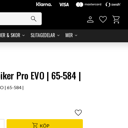
Kundvag
Favoriter
DER & SKOR
SLITAGEDELAR
MER
iker Pro EVO | 65-584 |
O | 65-584 |
Lägg till i favoriter
KÖP