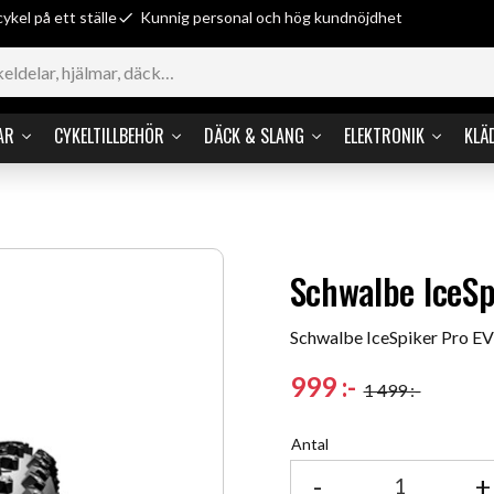
cykel på ett ställe
Kunnig personal och hög kundnöjdhet
AR
CYKELTILLBEHÖR
DÄCK & SLANG
ELEKTRONIK
KLÄ
Schwalbe IceSp
Schwalbe IceSpiker Pro EV
Nedsatt pris:
999
:-
1 499
:-
Ordinarie pris:
Antal
-
+