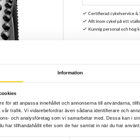
Certifierad cykelservice 
Allt inom cykel på ett ställ
Kunnig personal och hög 
Lagerstatus
Artikelnr
Tillverkare
Information
Dubbdäck - Fulldubbat. Låg
cookies
bästa för avancerad vinter
e för att anpassa innehållet och annonserna till användarna, tillh
344 stycken specialdubb m
vår trafik. Vi vidarebefordrar även sådana identifierare och anna
vikbara och väger endast 
nnons- och analysföretag som vi samarbetar med. Dessa kan i sin
har tillhandahållit eller som de har samlat in när du har använt 
Visa alla produkter från S