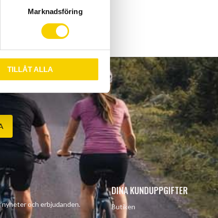
Marknadsföring
TILLÅT ALLA
A
DINA KUNDUPPGIFTER
år nyheter och erbjudanden.
Butiken