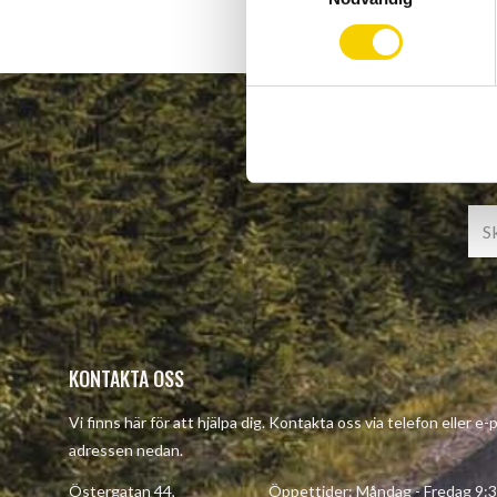
m
t
y
c
k
e
s
v
a
l
KONTAKTA OSS
Vi finns här för att hjälpa dig. Kontakta oss via telefon eller e-
adressen nedan.
Östergatan 44, Öppettider: Måndag - Fredag 9:30 