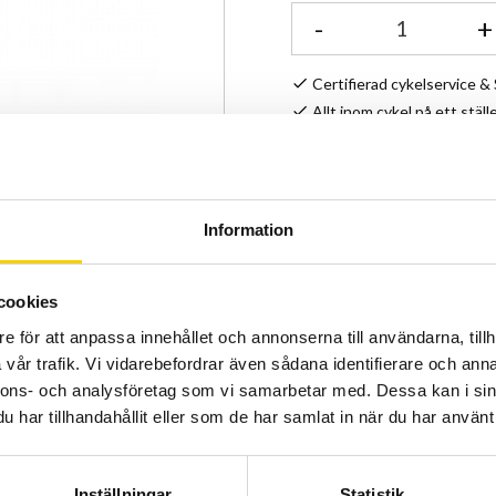
-
+
Certifierad cykelservice 
Allt inom cykel på ett ställ
Kunnig personal och hög 
Lagerstatus
Information
Artikelnr
cookies
Mycket liten och smidig sa
e för att anpassa innehållet och annonserna till användarna, tillh
det lilla som behövs för att
vår trafik. Vi vidarebefordrar även sådana identifierare och anna
punktering.
nnons- och analysföretag som vi samarbetar med. Dessa kan i sin
har tillhandahållit eller som de har samlat in när du har använt 
Inställningar
Statistik