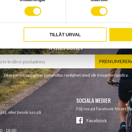
TILLÅT URVAL
NYHETSBREV
PRENUMERER
Dina personuppgifter behandlas i enlighet med vår
integritetspolicy
.
SOCIALA MEDIER
Följ oss på Facebook för att f
post, eller besök oss på
Facebook
- 18:00