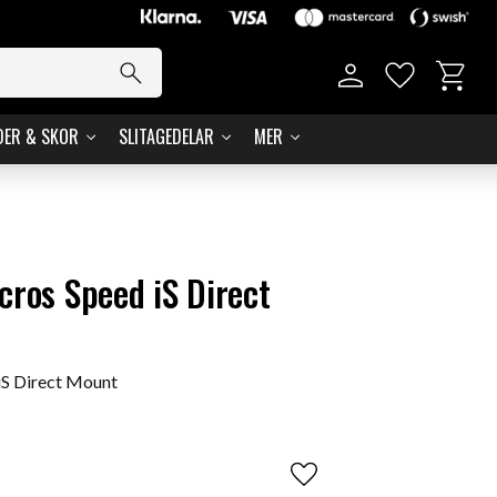
Kundvag
Favoriter
DER & SKOR
SLITAGEDELAR
MER
cros Speed iS Direct
iS Direct Mount
Lägg till i favoriter