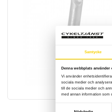
Samtycke
Denna webbplats använder 
Vi använder enhetsidentifierar
sociala medier och analysera 
till de sociala medier och a
med annan information som du 
S
Nödvändig
a