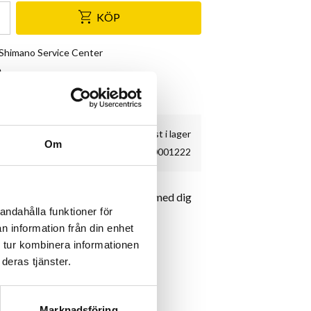
KÖP
& Shimano Service Center
e
kundnöjdhet
3 st i lager
Om
2758270001222
delväska från Syncros där du får med dig
andahålla funktioner för
 ta dig hem efter till exempel en
n information från din enhet
 tur kombinera informationen
deras tjänster.
Marknadsföring