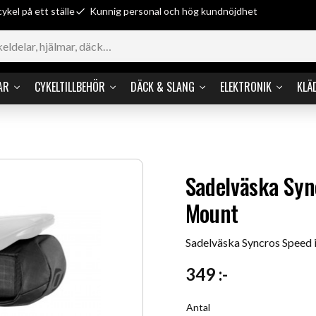
cykel på ett ställe
Kunnig personal och hög kundnöjdhet
AR
CYKELTILLBEHÖR
DÄCK & SLANG
ELEKTRONIK
KLÄ
Sadelväska Syn
Mount
Sadelväska Syncros Speed 
349
:-
Antal