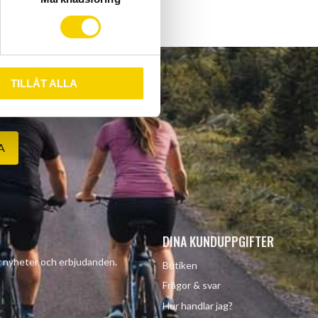
TILLÅT ALLA
A
DINA KUNDUPPGIFTER
år nyheter och erbjudanden.
Butiken
Frågor & svar
Hur handlar jag?