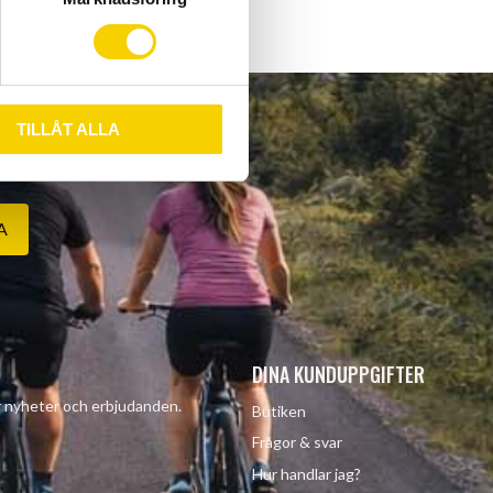
TILLÅT ALLA
A
DINA KUNDUPPGIFTER
år nyheter och erbjudanden.
Butiken
Frågor & svar
Hur handlar jag?