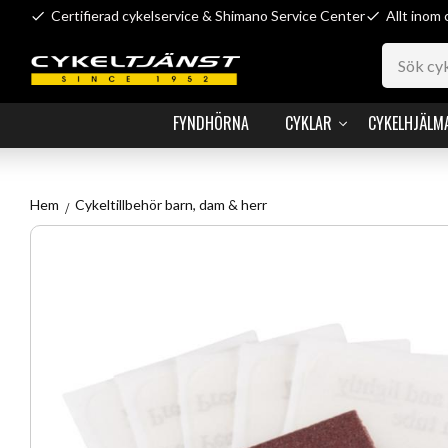
Certifierad cykelservice & Shimano Service Center
Allt inom 
FYNDHÖRNA
CYKLAR
CYKELHJÄLM
Hem
Cykeltillbehör barn, dam & herr