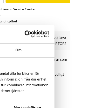
& Shimano Service Center
e
kundnöjdhet
2 st i lager
PTGP2
Om
älvhäftande lagningslappar. Fungerar som
andahålla funktioner för
kladdig solution, detta är ett betydligt
n information från din enhet
ngen när du fått punktering.
 tur kombinera informationen
deras tjänster.
Marknadsföring