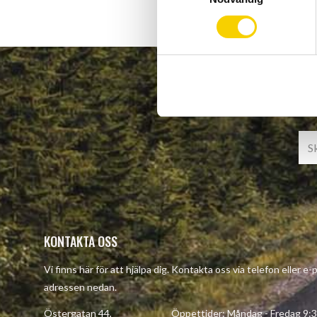
m
t
y
c
k
e
s
v
a
l
KONTAKTA OSS
Vi finns här för att hjälpa dig. Kontakta oss via telefon eller e-
adressen nedan.
Östergatan 44, Öppettider: Måndag - Fredag 9:30 