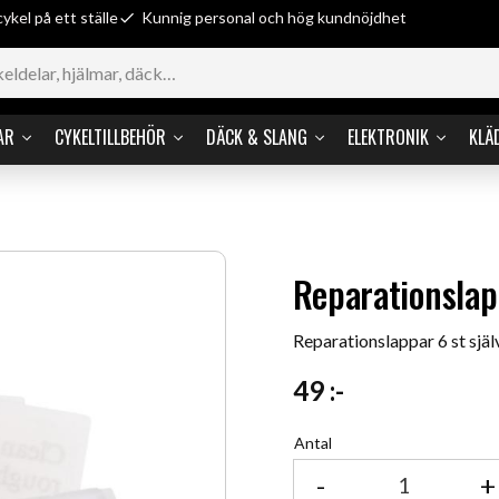
cykel på ett ställe
Kunnig personal och hög kundnöjdhet
AR
CYKELTILLBEHÖR
DÄCK & SLANG
ELEKTRONIK
KLÄ
Reparationslap
Reparationslappar 6 st sjä
49
:-
Antal
-
+