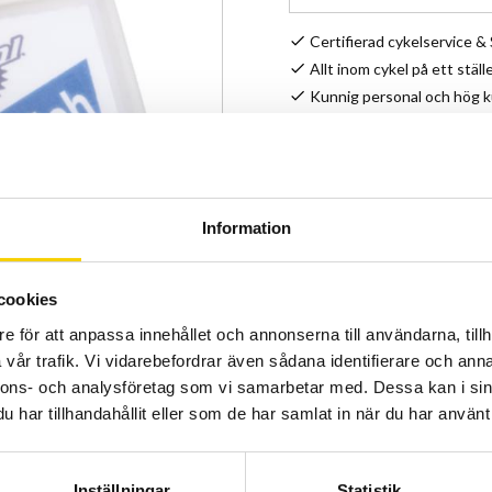
Certifierad cykelservice 
Allt inom cykel på ett ställ
Kunnig personal och hög 
Lagerstatus
Artikelnr
Information
Liten ask med 6 stycken sj
ett plåster på sår.
cookies
e för att anpassa innehållet och annonserna till användarna, tillh
Glöm det gamla sättet med 
vår trafik. Vi vidarebefordrar även sådana identifierare och anna
smidigare sätt att laga sla
nnons- och analysföretag som vi samarbetar med. Dessa kan i sin
har tillhandahållit eller som de har samlat in när du har använt 
Inställningar
Statistik