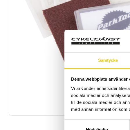
Samtycke
Denna webbplats använder 
Vi använder enhetsidentifierar
sociala medier och analysera 
till de sociala medier och a
med annan information som du 
S
Nödvändig
a