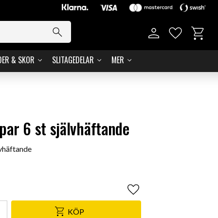
Kundvag
Favoriter
DER & SKOR
SLITAGEDELAR
MER
par 6 st självhäftande
lvhäftande
Lägg till i favoriter
KÖP