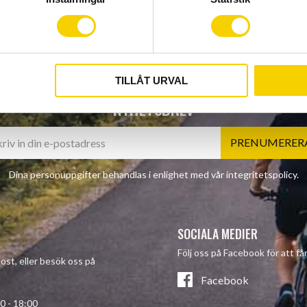
TILLÅT URVAL
NYHETSBREV
PRENUMERER
Dina personuppgifter behandlas i enlighet med vår
integritetspolicy
.
SOCIALA MEDIER
Följ oss på Facebook för att f
post, eller besök oss på
Facebook
- 18:00