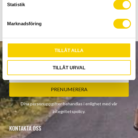
Adapter medföljer passar både 3/8" och 14 mm axel.
k
Statistik
100x40 mm. Säljs som par.
e
s
Marknadsföring
v
a
l
TILLÅT ALLA
NYHETSBREV
TILLÅT URVAL
PRENUMERERA
Dina personuppgifter behandlas i enlighet med vår
integritetspolicy
.
KONTAKTA OSS