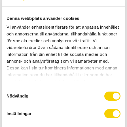
Antal
Lägg 
Denna webbplats använder cookies
-
+
Vi använder enhetsidentifierare för att anpassa innehållet
KÖP
och annonserna till användarna, tillhandahålla funktioner
för sociala medier och analysera vår trafik. Vi
vidarebefordrar även sådana identifierare och annan
Certifierad cykelservice & Shimano Service Center
information från din enhet till de sociala medier och
Allt inom cykel på ett ställe
annons- och analysföretag som vi samarbetar med.
Kunnig personal och hög kundnöjdhet
Dessa kan i sin tur kombinera informationen med annan
information som du har tillhandahållit eller som de har
Lagerstatus
Beställningsvara
samlat in när du har använt deras tjänster.
Artikelnr
41-740
S
Nödvändig
Tillv. artikelnr
41-74PEG
a
m
t
PEG´S Cavo GL
Inställningar
y
Pegs i superhärdat nylon, perfekt för bikeparkåkaren.
c