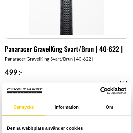
Panaracer GravelKing Svart/Brun | 40-622 |
Panaracer GravelKing Svart/Brun | 40-622 |
499
:-
Antal
Lägg 
-
+
Samtycke
Information
Om
KÖP
Certifierad cykelservice & Shimano Service Center
Denna webbplats använder cookies