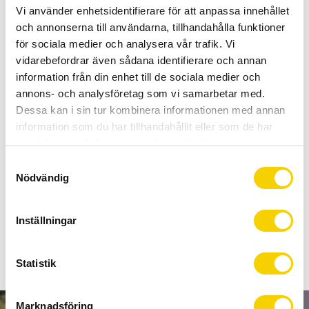
Allt inom cykel på ett ställe
Vi använder enhetsidentifierare för att anpassa innehållet
Kunnig personal och hög kundnöjdhet
och annonserna till användarna, tillhandahålla funktioner
för sociala medier och analysera vår trafik. Vi
vidarebefordrar även sådana identifierare och annan
Lagerstatus
Beställningsvara
information från din enhet till de sociala medier och
Artikelnr
3410982
annons- och analysföretag som vi samarbetar med.
Dessa kan i sin tur kombinera informationen med annan
information som du har tillhandahållit eller som de har
Panaracer GravelKing SK är det perfekta däcket om du
samlat in när du har använt deras tjänster.
söker ett däck som passar optimalt på grus och asfalt.
S
Lågt rullmotstånd.
Nödvändig
a
Högt punkteringsskydd.
m
t
Lång livslängd.
Inställningar
y
c
k
Statistik
e
s
Marknadsföring