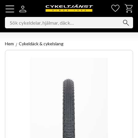
Favorit
Kundv
Meny
Hem
Cykeldäck & cykelslang