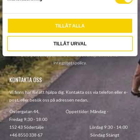
v
NYHETSBREV
a
l
TILLÅT ALLA
PRENUMERERA
TILLÅT URVAL
Dina personuppgifter behandlas i enlighet med vår
integritetspolicy
.
KONTAKTA OSS
Vi finns här för att hjälpa dig. Kontakta oss via telefon eller e-
post, eller besök oss på adressen nedan.
Östergatan 44, Öppettider: Måndag -
Fredag 9:30 - 18:00
152 43 Södertälje Lördag 9:30 - 14:00
+46 8550 338 67 Söndag Stängt