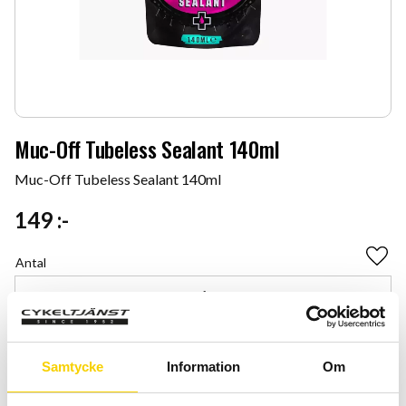
Muc-Off Tubeless Sealant 140ml
Muc-Off Tubeless Sealant 140ml
149
:-
Antal
Lägg 
-
+
KÖP
Samtycke
Information
Om
Certifierad cykelservice & Shimano Service Center