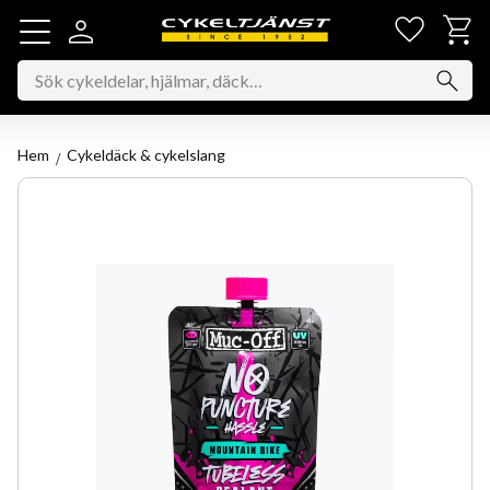
Favorit
Kundv
Meny
Hem
Cykeldäck & cykelslang