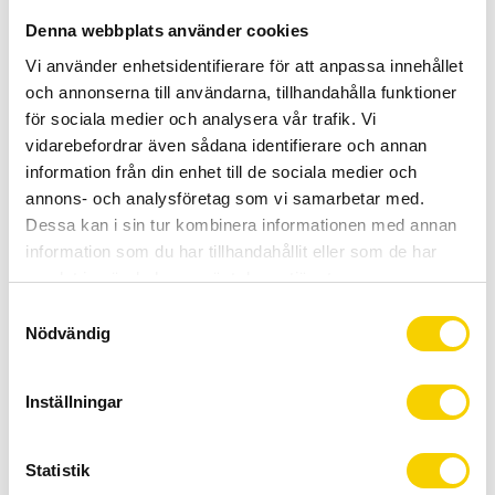
Allt inom cykel på ett ställe
Denna webbplats använder cookies
Kunnig personal och hög kundnöjdhet
Vi använder enhetsidentifierare för att anpassa innehållet
och annonserna till användarna, tillhandahålla funktioner
Lagerstatus
Beställningsvara
för sociala medier och analysera vår trafik. Vi
Artikelnr
821-S
vidarebefordrar även sådana identifierare och annan
information från din enhet till de sociala medier och
annons- och analysföretag som vi samarbetar med.
MTB Tubeless Sealant 140 ml – enkel och effektiv
Dessa kan i sin tur kombinera informationen med annan
punkteringssäkring
information som du har tillhandahållit eller som de har
Gör dina tubeless‑däck redo för stigarna med
MTB
samlat in när du har använt deras tjänster.
Tubeless Sealant
. Den här smidiga
140 ml‑påsen
innehåller
S
färdigblandad tätningsvätska som snabbt tätar små
Nödvändig
a
punkteringar medan du cyklar. Perfekt för
m
mountainbikecyklister som vill köra säkrare och slippa
t
Inställningar
onödiga stopp.
y
c
Lätt att applicera – lätt att lita på.
k
Statistik