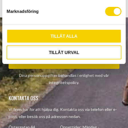
e
s
Marknadsföring
v
a
l
NYHETSBREV
TILLÅT ALLA
TILLÅT URVAL
PRENUMERERA
Dina personuppgifter behandlas i enlighet med vår
integritetspolicy
.
KONTAKTA OSS
Vi finns här för att hjälpa dig. Kontakta oss via telefon eller e-
post, eller besök oss på adressen nedan.
Östergatan 44, Öppettider: Måndag -