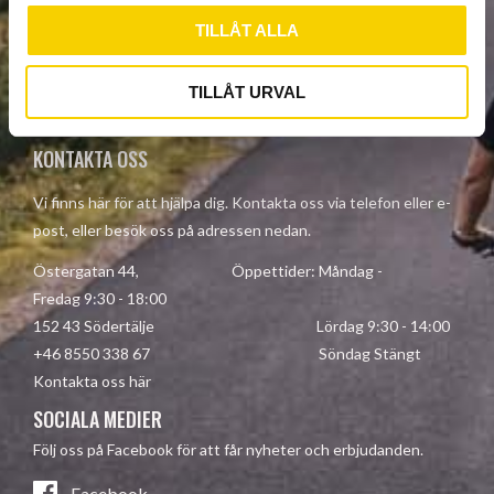
PRENUMERERA
TILLÅT ALLA
Dina personuppgifter behandlas i enlighet med vår
TILLÅT URVAL
integritetspolicy
.
KONTAKTA OSS
Vi finns här för att hjälpa dig. Kontakta oss via telefon eller e-
post, eller besök oss på adressen nedan.
Östergatan 44, Öppettider: Måndag -
Fredag 9:30 - 18:00
152 43 Södertälje Lördag 9:30 - 14:00
+46 8550 338 67 Söndag Stängt
Kontakta oss här
SOCIALA MEDIER
Följ oss på Facebook för att får nyheter och erbjudanden.
Facebook