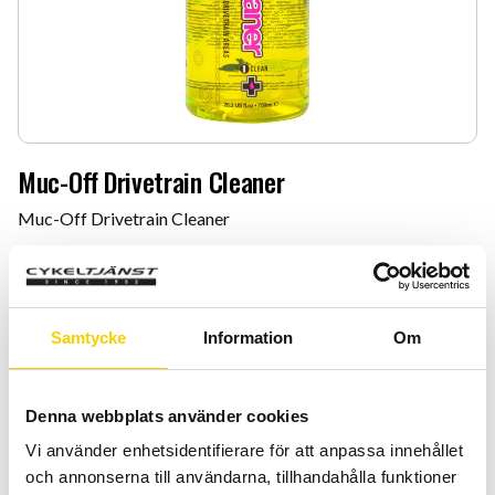
Muc-Off Drivetrain Cleaner
Muc-Off Drivetrain Cleaner
319
:-
Antal
Lägg 
Samtycke
Information
Om
-
+
KÖP
Denna webbplats använder cookies
Vi använder enhetsidentifierare för att anpassa innehållet
Certifierad cykelservice & Shimano Service Center
och annonserna till användarna, tillhandahålla funktioner