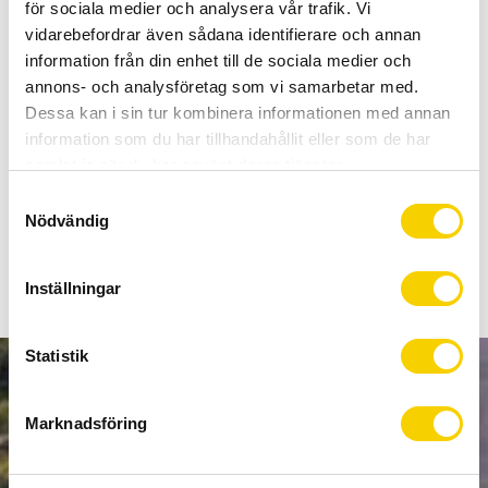
Allt inom cykel på ett ställe
för sociala medier och analysera vår trafik. Vi
Kunnig personal och hög kundnöjdhet
vidarebefordrar även sådana identifierare och annan
information från din enhet till de sociala medier och
annons- och analysföretag som vi samarbetar med.
Lagerstatus
4 st i lager
Dessa kan i sin tur kombinera informationen med annan
Artikelnr
304-S
information som du har tillhandahållit eller som de har
samlat in när du har använt deras tjänster.
S
Tvätta din drivlina på sekunder med Muc-Offs drivetrain
Nödvändig
a
Cleaner! Den är dessutom miljövänlig!
m
t
Inställningar
y
c
k
Statistik
e
NYHETSBREV
s
Marknadsföring
v
a
l