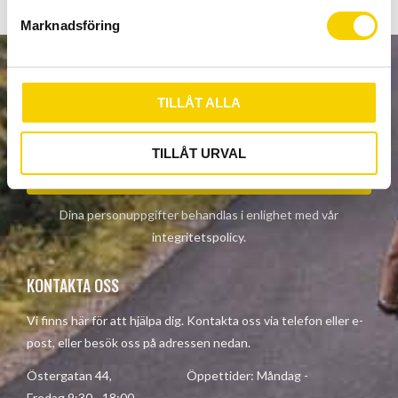
s
Marknadsföring
v
a
l
NYHETSBREV
TILLÅT ALLA
TILLÅT URVAL
PRENUMERERA
Dina personuppgifter behandlas i enlighet med vår
integritetspolicy
.
KONTAKTA OSS
Vi finns här för att hjälpa dig. Kontakta oss via telefon eller e-
post, eller besök oss på adressen nedan.
Östergatan 44, Öppettider: Måndag -
Fredag 9:30 - 18:00