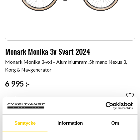
Monark Monika 3v Svart 2024
Monark Monika 3‑vxl – Aluminiumram, Shimano Nexus 3,
Korg & Navgenerator
6 995
:-
Antal
Lägg 
-
+
Samtycke
Information
Om
KÖP