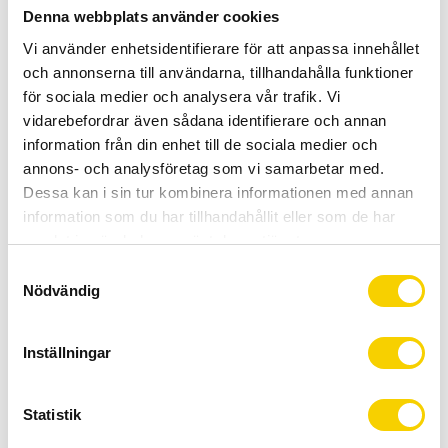
Certifierad cykelservice & Shimano Service Center
Denna webbplats använder cookies
Allt inom cykel på ett ställe
Vi använder enhetsidentifierare för att anpassa innehållet
Kunnig personal och hög kundnöjdhet
och annonserna till användarna, tillhandahålla funktioner
för sociala medier och analysera vår trafik. Vi
Lagerstatus
5 st i lager
vidarebefordrar även sådana identifierare och annan
information från din enhet till de sociala medier och
Artikelnr
YPM8335111
annons- och analysföretag som vi samarbetar med.
Dessa kan i sin tur kombinera informationen med annan
Monark Monika 3‑vxl är en av Sveriges mest populära
information som du har tillhandahållit eller som de har
klassiska damcyklar — trygg, bekväm och byggd för
samlat in när du har använt deras tjänster.
att hålla i nordiskt klimat. Den svängda
S
aluminiumramen ger en stabil och upprätt körställning
Nödvändig
a
som uppskattas av cyklister i alla åldrar. Den något
m
mer kompakta 51‑cm ramen gör modellen perfekt för
t
Inställningar
cyklister från cirka 150 cm, vilket gör den extra lätt att
y
hantera för både yngre och äldre.
c
k
Statistik
e