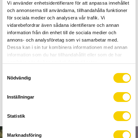
Allt inom cykel på ett ställe
Vi använder enhetsidentifierare för att anpassa innehållet
Kunnig personal och hög kundnöjdhet
och annonserna till användarna, tillhandahålla funktioner
för sociala medier och analysera vår trafik. Vi
vidarebefordrar även sådana identifierare och annan
Lagerstatus
5 st i lager
information från din enhet till de sociala medier och
Artikelnr
5300038700000
annons- och analysföretag som vi samarbetar med.
Tillverkare
Topeak
Dessa kan i sin tur kombinera informationen med annan
information som du har tillhandahållit eller som de har
samlat in när du har använt deras tjänster.
Lättviktsverktyg. Mini 6 har det du behöver i ett litet format.
S
Perfekt för landsvägscyklisten som vill ha så låg vikt som
Nödvändig
a
det går med sig på färden.
m
t
Inställningar
y
Visa alla produkter från Topeak
c
k
Statistik
e
s
Marknadsföring