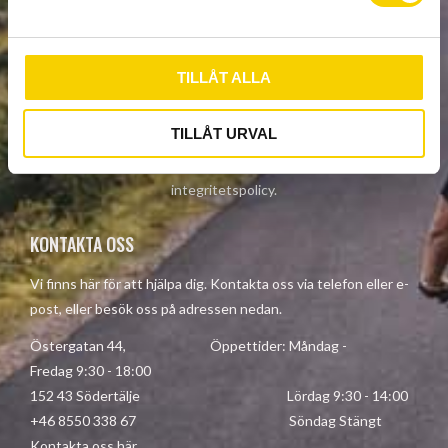
v
NYHETSBREV
a
l
TILLÅT ALLA
PRENUMERERA
TILLÅT URVAL
Dina personuppgifter behandlas i enlighet med vår
integritetspolicy
.
KONTAKTA OSS
Vi finns här för att hjälpa dig. Kontakta oss via telefon eller e-
post, eller besök oss på adressen nedan.
Östergatan 44, Öppettider: Måndag -
Fredag 9:30 - 18:00
152 43 Södertälje Lördag 9:30 - 14:00
+46 8550 338 67 Söndag Stängt
Kontakta oss här