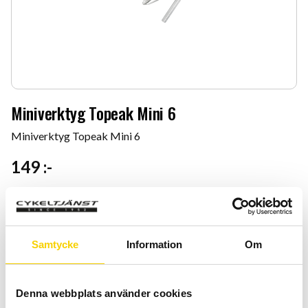
Miniverktyg Topeak Mini 6
Miniverktyg Topeak Mini 6
149
:-
Antal
Lägg 
-
+
Samtycke
Information
Om
KÖP
Denna webbplats använder cookies
Certifierad cykelservice & Shimano Service Center