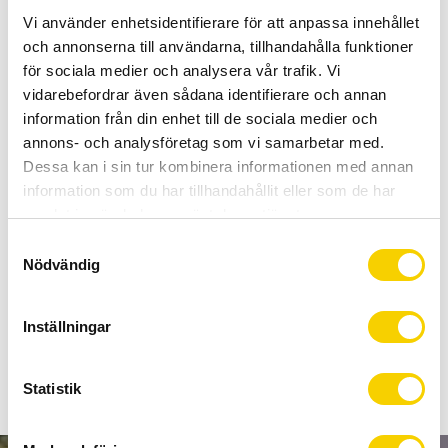
Allt inom cykel på ett ställe
Vi använder enhetsidentifierare för att anpassa innehållet
Kunnig personal och hög kundnöjdhet
och annonserna till användarna, tillhandahålla funktioner
för sociala medier och analysera vår trafik. Vi
Lagerstatus
Beställningsvara
vidarebefordrar även sådana identifierare och annan
information från din enhet till de sociala medier och
Artikelnr
PRPU0091
annons- och analysföretag som vi samarbetar med.
Dessa kan i sin tur kombinera informationen med annan
HP = High pressure. Designad för landsvägscyklar. En lätt
information som du har tillhandahållit eller som de har
och kompakt minipump i aluminium. Har invändig slang som
samlat in när du har använt deras tjänster.
du drar ut när du ska pumpa. Den böjliga slangen förhindrar
S
att slangventilen blir böjd, plus att du inte behöver hålla
Nödvändig
a
pumpen i fixerat läge när du pumpar. Stabilt ramfäste och
m
extra skruvar medföljer. Passar till racer- och bilventil.
t
Inställningar
Maxtryck: 11 Bar.
y
c
k
Statistik
e
s