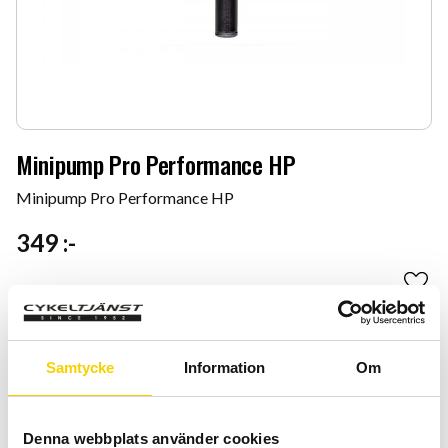
Minipump Pro Performance HP
Minipump Pro Performance HP
349
:-
Antal
Lägg 
-
+
Samtycke
Information
Om
KÖP
Certifierad cykelservice & Shimano Service Center
Denna webbplats använder cookies