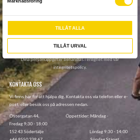
Marknadsföring
v
a
NYHETSBREV
l
TILLÅT ALLA
PRENUMERERA
TILLÅT URVAL
Dina personuppgifter behandlas i enlighet med vår
integritetspolicy
.
KONTAKTA OSS
Vi finns här för att hjälpa dig. Kontakta oss via telefon eller e-
post, eller besök oss på adressen nedan.
Östergatan 44, Öppettider: Måndag -
Fredag 9:30 - 18:00
152 43 Södertälje Lördag 9:30 - 14:00
+46 8550 338 67 Söndag Stängt