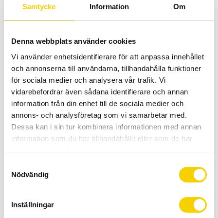
Allt inom cykel på ett ställe
Samtycke
Information
Om
Kunnig personal och hög kundnöjdhet
Denna webbplats använder cookies
Lagerstatus
2 st i lager
Vi använder enhetsidentifierare för att anpassa innehållet
Artikelnr
M221526158185
och annonserna till användarna, tillhandahålla funktioner
för sociala medier och analysera vår trafik. Vi
vidarebefordrar även sådana identifierare och annan
Ram: Aluminium
information från din enhet till de sociala medier och
Framgaffel: Dämpad gaffel, SR Suntour XCR32 Air 100mm
annons- och analysföretag som vi samarbetar med.
Dessa kan i sin tur kombinera informationen med annan
Antal växlar: 10
information som du har tillhandahållit eller som de har
Hjul: Shimano TX505/Aluminium
samlat in när du har använt deras tjänster.
Växelreglage: Shimano Deore M4100
S
Nödvändig
a
Bakväxel: Shimano Deore M5120
m
Framväxel:
t
Inställningar
y