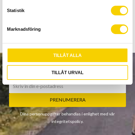
Bromsar: Tektro M275, hydrauliska skivbromsar
c
k
Statistik
Vevparti:
Shimano Deore M5100, 32T
e
Vikt:
s
Marknadsföring
v
a
l
TILLÅT ALLA
NYHETSBREV
TILLÅT URVAL
PRENUMERERA
Dina personuppgifter behandlas i enlighet med vår
integritetspolicy
.