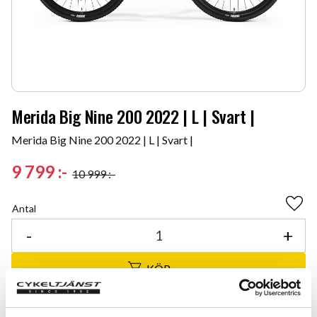
Merida Big Nine 200 2022 | L | Svart |
Merida Big Nine 200 2022 | L | Svart |
Nedsatt pris:
9 799
:-
10 999
:-
Ordinarie pris:
Antal
Lägg 
-
+
KÖP
Certifierad cykelservice & Shimano Service Center