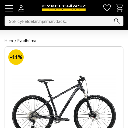
Favorit
Kundv
Meny
Hem
Fyndhörna
11
%