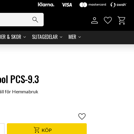
Kundvag
Favoriter
DER & SKOR
SLITAGEDELAR
MER
ool PCS-9.3
äll för Hemmabruk
Lägg till i favoriter
KÖP