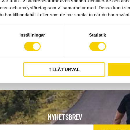
vår trafik. Vi vidarebefordrar även sådana identifierare och anna
Mekstället väger
7,2 kg
, ä
nnons- och analysföretag som vi samarbetar med. Dessa kan i sin
och har
tillbehörsportar
f
har tillhandahållit eller som de har samlat in när du har använt 
pappershållare.
Ett perfekt val för hemmame
och långlivat mekställ fr
Inställningar
Statistik
verktygstillverkare.
TILLÅT URVAL
NYHETSBREV