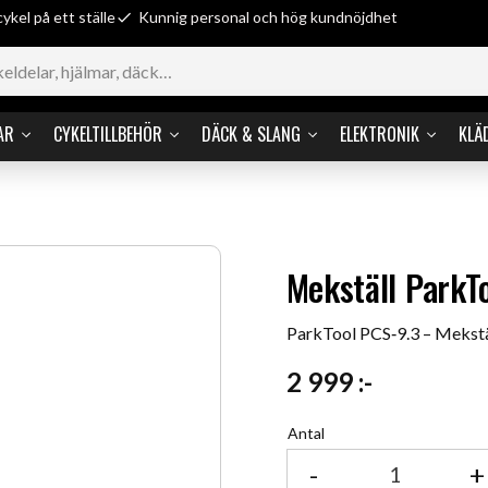
cykel på ett ställe
Kunnig personal och hög kundnöjdhet
AR
CYKELTILLBEHÖR
DÄCK & SLANG
ELEKTRONIK
KLÄ
Mekställ ParkT
ParkTool PCS‑9.3 – Mekst
2 999
:-
Antal
-
+