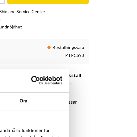
& Shimano Service Center
e
kundnöjdhet
Beställningsvara
PTPCS93
obust och hopfällbart
hemmamekställ
vill ha stabilitet och proffskänsla i
Om
och har en klämkapacitet som passar
ellan
22–76 mm
.
9 till 145 cm
, och den breda
ilitet vid service.
andahålla funktioner för