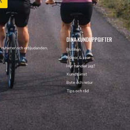
A
DINA KUNDUPPGIFTER
år nyheter och erbjudanden.
Butiken
Frågor & svar
Hur handlar jag?
Kundtjänst
Byte och retur
Tips och råd