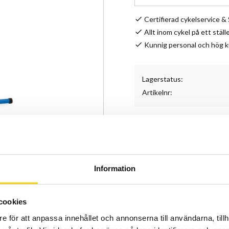
Certifierad cykelservice 
Allt inom cykel på ett ställ
Kunnig personal och hög 
Lagerstatus
Artikelnr
ParkTool PCS‑9.3
är ett r
utvecklat för cyklister som 
verkstaden.
Information
Stället klarar upp till
36 kg
både runda och aero‑rör m
Höjden kan justeras från
9
cookies
trepunktsbasen ger hög stab
e för att anpassa innehållet och annonserna till användarna, tillh