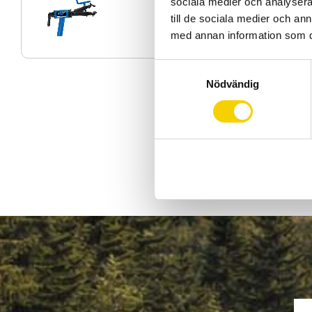
sociala medier och analysera 
till de sociala medier och a
med annan information som du 
S
Nödvändig
a
m
t
y
c
k
e
s
v
a
l