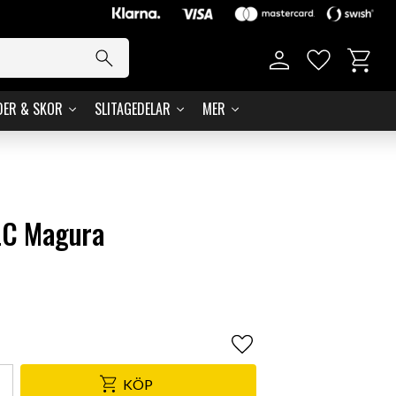
Kundvag
Favoriter
DER & SKOR
SLITAGEDELAR
MER
LC Magura
Lägg till i favoriter
KÖP