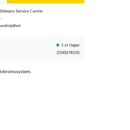
& Shimano Service Center
e
kundnöjdhet
1 st i lager
2500378101
skivbromssystem.