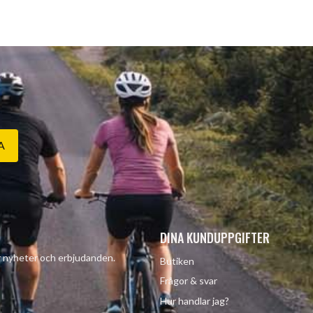
A
DINA KUNDUPPGIFTER
år nyheter och erbjudanden.
Butiken
Frågor & svar
Hur handlar jag?