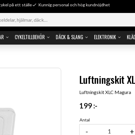
cykel på ett ställe
Kunnig personal och hög kundnöjdhet
AR
CYKELTILLBEHÖR
DÄCK & SLANG
ELEKTRONIK
KLÄ
Luftningskit X
Luftningskit XLC Magura
199
:-
Antal
-
+