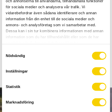
och annonserna till användarna, tillhandahålla funktioner
Certifierad cykelservice & Shimano Service Center
för sociala medier och analysera vår trafik. Vi
Allt inom cykel på ett ställe
vidarebefordrar även sådana identifierare och annan
Kunnig personal och hög kundnöjdhet
information från din enhet till de sociala medier och
annons- och analysföretag som vi samarbetar med.
Lagerstatus
6 st i lager
Dessa kan i sin tur kombinera informationen med annan
Artikelnr
1857
information som du har tillhandahållit eller som de har
samlat in när du har använt deras tjänster.
S
Lizard Skin Neopren skydd för bakdämparen Svart
Nödvändig
a
m
t
Inställningar
y
c
k
Statistik
e
s
NYHETSBREV
Marknadsföring
v
a