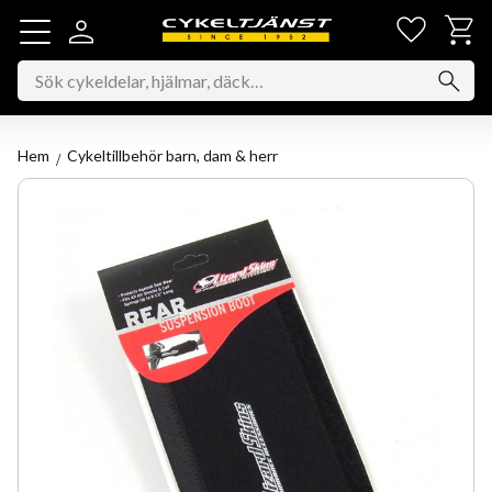
Favorit
Kundv
Meny
Hem
Cykeltillbehör barn, dam & herr