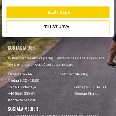
l
TILLÅT ALLA
PRENUMERERA
TILLÅT URVAL
Dina personuppgifter behandlas i enlighet med vår
integritetspolicy
.
KONTAKTA OSS
Vi finns här för att hjälpa dig. Kontakta oss via telefon eller e-
post, eller besök oss på adressen nedan.
Östergatan 44, Öppettider: Måndag -
Fredag 9:30 - 18:00
152 43 Södertälje Lördag 9:30 - 14:00
+46 8550 338 67 Söndag Stängt
Kontakta oss här
SOCIALA MEDIER
Följ oss på Facebook för att får nyheter och erbjudanden.