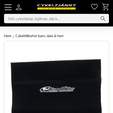
Favorit
Kundv
Meny
Hem
Cykeltillbehör barn, dam & herr