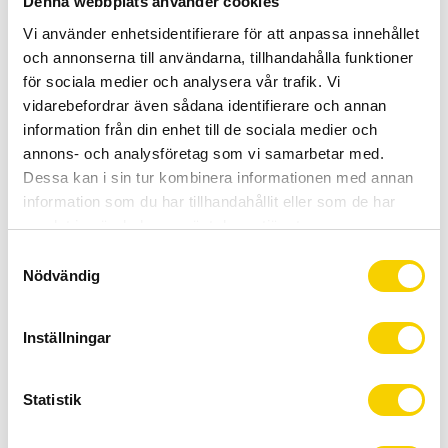
-
+
Denna webbplats använder cookies
Vi använder enhetsidentifierare för att anpassa innehållet
KÖP
och annonserna till användarna, tillhandahålla funktioner
för sociala medier och analysera vår trafik. Vi
Certifierad cykelservice & Shimano Service Center
vidarebefordrar även sådana identifierare och annan
Allt inom cykel på ett ställe
information från din enhet till de sociala medier och
Kunnig personal och hög kundnöjdhet
annons- och analysföretag som vi samarbetar med.
Dessa kan i sin tur kombinera informationen med annan
information som du har tillhandahållit eller som de har
Lagerstatus
11 st i lager
samlat in när du har använt deras tjänster.
Artikelnr
1877
S
Nödvändig
a
m
Förstärkt Neoprene kedjeskydd skyddar ramen mot slag
t
från kedjan (samt öronen från oväsen). Slitstark med stort
Inställningar
y
kardborreband. - Omkrets 175 mm x Längd 228mm
c
k
Statistik
e
s