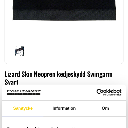
Lizard Skin Neopren kedjeskydd Swingarm
Svart
Lizard Skin Neopren kedjeskydd Swingarm Svart
119
:-
Samtycke
Information
Om
Antal
Lägg 