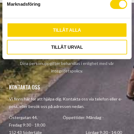
Marknadsföring
v
a
NYHETSBREV
l
TILLÅT ALLA
TILLÅT URVAL
PRENUMERERA
Dina personuppgifter behandlas i enlighet med vår
integritetspolicy
.
KONTAKTA OSS
Vi finns här för att hjälpa dig. Kontakta oss via telefon eller e-
post, eller besök oss på adressen nedan.
Östergatan 44, Öppettider: Måndag -
Fredag 9:30 - 18:00
152 43 Södertälje Lördag 9:30 - 14:00